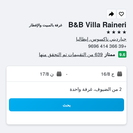
B&B Villa Raineri
غرفة بالمبيت والإفطار
4 نجوم
جيارديني ناكسوس، إيطاليا
+39 366 414 9696
ممتاز
639 من التقييمات تم التحقق منها
9.6
ح 16/8
-
ن 17/8
2 من الضيوف، غرفة واحدة
بحث