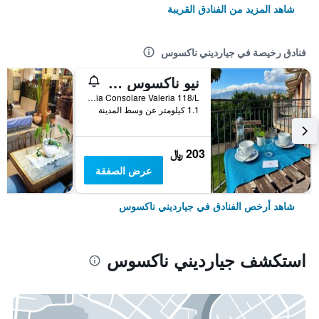
شاهد المزيد من الفنادق القريبة
فنادق رخيصة في جيارديني ناكسوس
نيو ناكسوس فيليدج
Via Consolare Valeria 118/L, جيارديني ناكسوس, صقلية, إيطاليا
1.1 كيلومتر عن وسط المدينة
203 ﷼
عرض الصفقة
شاهد أرخص الفنادق في جيارديني ناكسوس
استكشف جيارديني ناكسوس