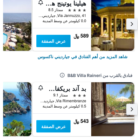
هيلينا يوتينج هوتل
4 نجوم
ممتاز 8.5
Via Jannuzzo, 41, جيارديني ناكسوس, صقلية, إيطاليا
0.0 كيلومتر عن وسط المدينة
589 ﷼
عرض الصفقة
شاهد المزيد من أهم الفنادق في جيارديني ناكسوس
فنادق بالقرب من B&B Villa Raineri
بد آند بريكفاست فيلا فيتوريا
3 نجوم
ممتاز 9.1
Via Rimembranze, جيارديني ناكسوس, صقلية, إيطاليا
0.5 كيلومتر عن وسط المدينة
543 ﷼
عرض الصفقة