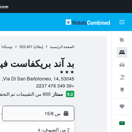
.com
رحلات طيران
الصفحة الرئيسية
إيطاليا
522,401
توسكانا
1
فنادق
بد آند بريكفاست فيل
سيارات
3 نجوم
حزم العروض
Via Di San Bartolomeo, 14, 53045, مونتيبولسانو, توسكانا, إيطاليا
+39 349 476 2237
استكشاف
ممتاز
600 من التقييمات تم التحقق منها
9.2
رحلات
س 15/8
-
العَرَبِيَّة
2 من الضيوف، غرفة واحدة