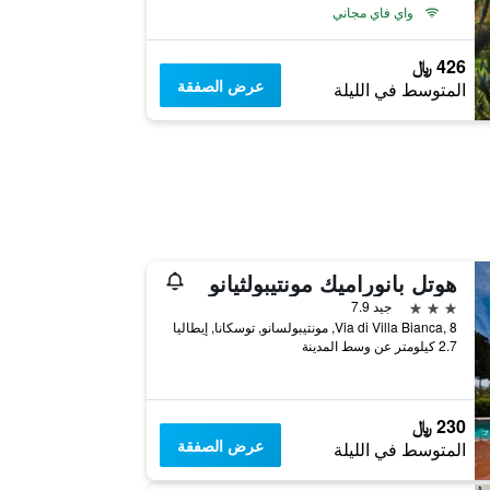
واي فاي مجاني
426 ﷼
عرض الصفقة
المتوسط في الليلة
هوتل بانوراميك مونتيبولثيانو
3 نجوم
جيد 7.9
Via di Villa Bianca, 8, مونتيبولسانو, توسكانا, إيطاليا
2.7 كيلومتر عن وسط المدينة
230 ﷼
عرض الصفقة
المتوسط في الليلة