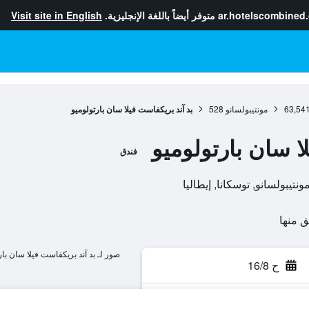
ar.hotelscombined
متوفر أيضاً باللغة الإنجليزية.
Visit site in English
63,54
مونتيبولسانو
528
بد آند بريكفاست فيلا سان بارتولوميو
ا سان بارتولوميو
فندق
صور لـ بد آند بريكفاست فيلا سان بار
ح 16/8