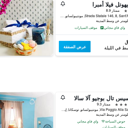
هوتل فيلا أمبرا
ممتاز 8.9
Strada Statale 146, 8, Sant'Albino, مونتيبولسانو, توسكانا, إيطاليا
واي فاي مجاني
موقف السيارات
عرض الصفقة
ط في الليلة
يس تال بوجيو آلا سالا
ممتاز 9.3
Via Poggio Alla Sala 10, مونتيبولسانو, توسكانا, إيطاليا
حوض السباحة
واي فاي مجاني
موقف السيارات