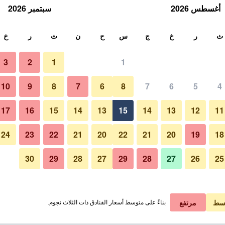
أغسطس 2026
سبتمبر 2026
ث
ث
ر
خ
ج
س
ح
ن
ث
ر
خ
3
2
1
1
10
9
8
7
6
8
7
6
5
4
17
16
15
14
13
15
14
13
12
11
عرض الأسعار
24
23
22
21
20
22
21
20
19
18
30
29
28
27
29
28
27
26
25
عرض الأسعار
عرض الأسعار
سط
مرتفع
بناءً على متوسط أسعار الفنادق ذات الثلاث نجوم.