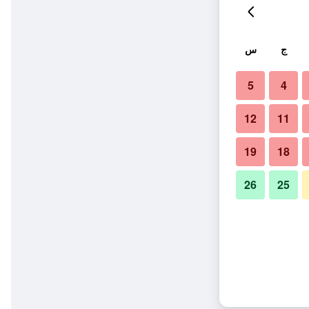
ج
س
5
4
12
11
19
18
26
25