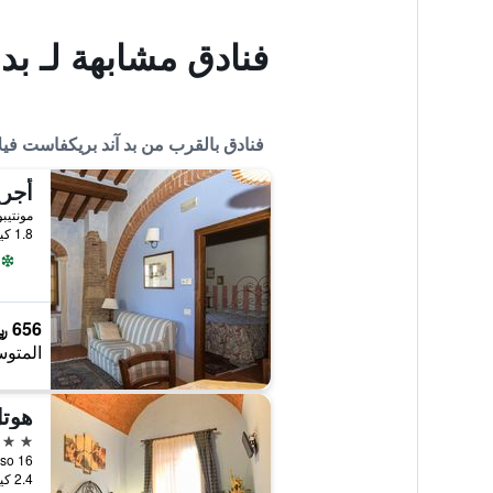
فنادق مشابهة لـ بد
فنادق بالقرب من بد آند بريكفاست فيل
أجري
مونتيبو
1.8 كيلومتر عن وسط المدينة
656 ﷼
المتوس
2 نجمتين
Piè al Sasso 16
2.4 كيلومتر عن وسط المدينة