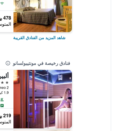
478 ﷼
المتوس
شاهد المزيد من الفنادق القريبة
فنادق رخيصة في مونتيبولسانو
ألبي
3 نجوم
 Bartolomeo 2
1.9 كيلومتر عن وسط المدينة
219 ﷼
المتوس