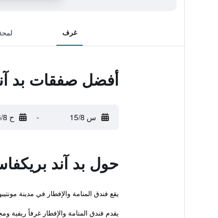
غرف
لمحة
أفضل صفقات بد آند
س 15/8
-
ح 16/8
حول بد آند بريكفاس
يقع فندق المنامة والإفطار في مدينة مونتي
يقدم فندق المنامة والإفطار غرفاً ريفية و