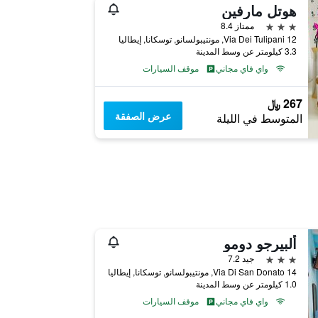
هوتل مارفين
3 نجوم
ممتاز 8.4
Via Dei Tulipani 12, مونتيبولسانو, توسكانا, إيطاليا
3.3 كيلومتر عن وسط المدينة
واي فاي مجاني
موقف السيارات
267 ﷼
عرض الصفقة
المتوسط في الليلة
ألبيرجو دومو
3 نجوم
جيد 7.2
Via Di San Donato 14, مونتيبولسانو, توسكانا, إيطاليا
1.0 كيلومتر عن وسط المدينة
واي فاي مجاني
موقف السيارات