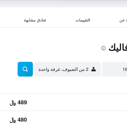
 عن
التقييمات
فنادق مشابهة
اليك
2 من الضيوف، غرفة واحدة
489 ﷼
480 ﷼