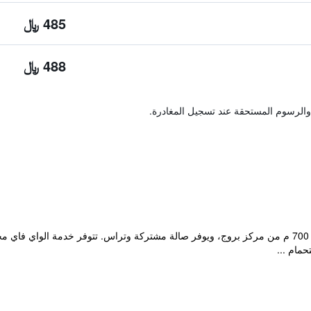
485 ﷼
488 ﷼
والرسوم المستحقة عند تسجيل المغادرة.
مام ...