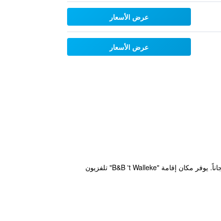
عرض الأسعار
عرض الأسعار
يقع مكان إقامة "B&B 't Walleke" على بُعد 700 م من مركز بروج، ويوفر صالة مشتركة وتراس. تتوفر خدمة الواي فاي مجاناً. يوفر مكان إقامة "B&B 't Walleke" تلفزيون