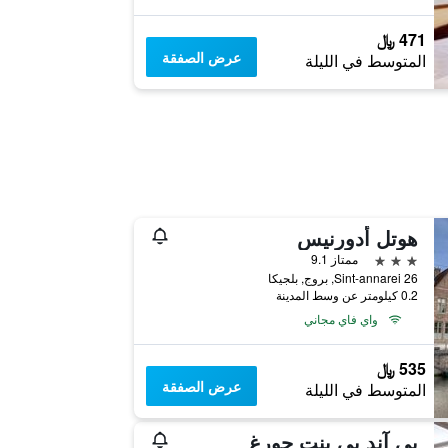
471 ﷼
عرض الصفقة
المتوسط في الليلة
هوتل أدورنيس
3 نجوم
ممتاز 9.1
Sint-annarei 26, بروج, بلجيكا
0.2 كيلومتر عن وسط المدينة
واي فاي مجاني
535 ﷼
عرض الصفقة
المتوسط في الليلة
بي آند بي بنت جورغ