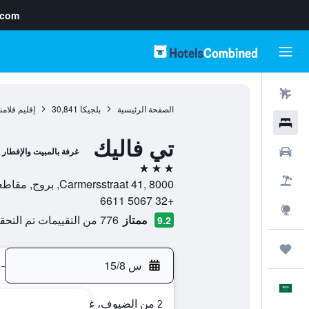
.com
رحلات طيران
الصفحة الرئيسية
بلجيكا
30,841
إقليم فلام
فنادق
تي فاليك
سيارات
غرفة بالمبيت والإفطار
3 نجوم
حزم العروض
Carmersstraat 41, 8000, بروج, مقاطعة فلاندر الغربية, بلجيكا
+32 5067 6611
استكشاف
ممتاز
776 من التقييمات تم التحقق منها
9.2
رحلات
س 15/8
-
العَرَبِيَّة
2 من الضيوف، غرفة واحدة