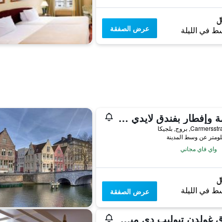
عرض الصفقة
ط في الليلة
إقامة وإفطار بفندق لايدي جاين
Carmer, بروج, بلجيكا
واي فاي مجاني
ط في الليلة
عرض الصفقة
فندق غولدن تيوليب دي ميديتشي