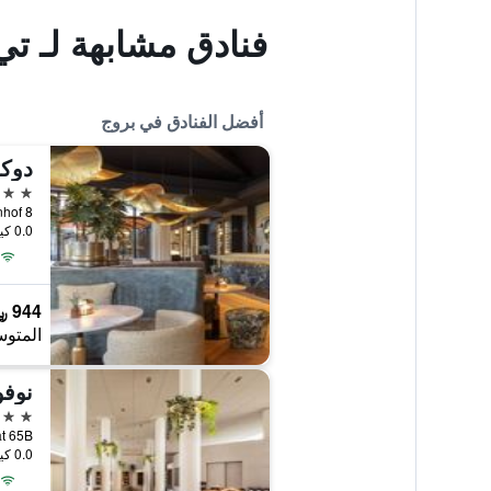
فنادق مشابهة لـ تي
أفضل الفنادق في بروج
5 نجوم
Prinsenhof 8
0.0 كيلومتر عن وسط المدينة
944 ﷼
المتوس
نوفو
4 نجوم
straat 65B
0.0 كيلومتر عن وسط المدينة