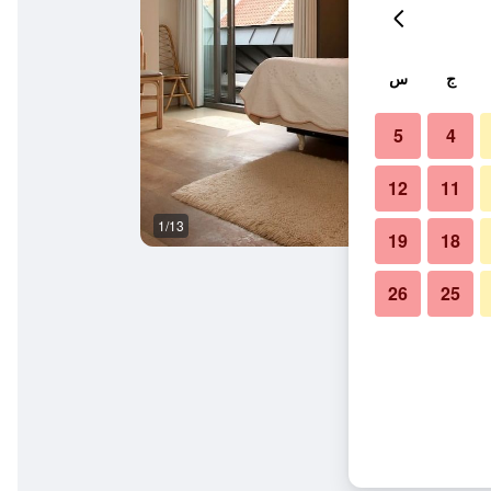
ج
س
5
4
12
11
1/13
المظهر الخارجي
19
18
26
25