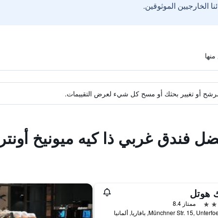
ة مرشح أو تغيير بحثك أو مسح كل شيء لعرض التقييمات.
ضل فندق غربي ذا كيه ميونيخ أونتر
 هوتل
ممتاز 8.4
Münchner Str. 15, Unte, بافاريا, ألمانيا