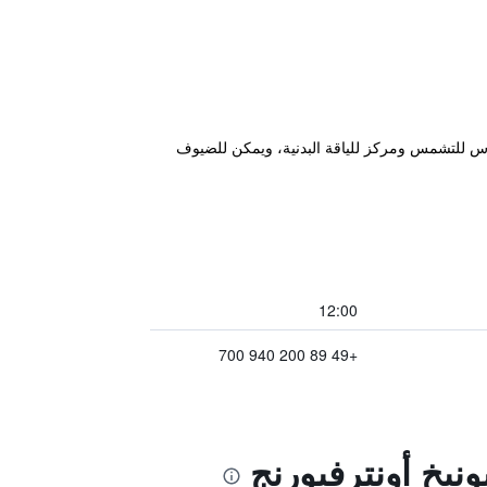
1.7 كم من معهد البث التكنولوجي ويتميز بتراس للتشمس ومركز للياقة البدنية، ويمكن للضيوف
12:00
+49 89 200 940 700
نيخ أونترفيورنج