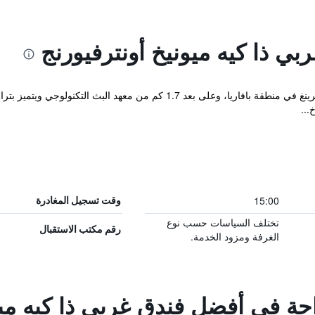
ي ذا كيه ميونيخ أونترفيورنج
يقع فندق بيست ويسترن ذا كيه في انترفوهرينغ في منطقة بافاريا، وعلى بعد 
...
15:00
وقت تسجيل المغادرة
تختلف السياسات حسب نوع
رقم مكتب الاستقبال
الغرفة ومزود الخدمة.
احة في أفضل فندق غربي ذا كيه ميو