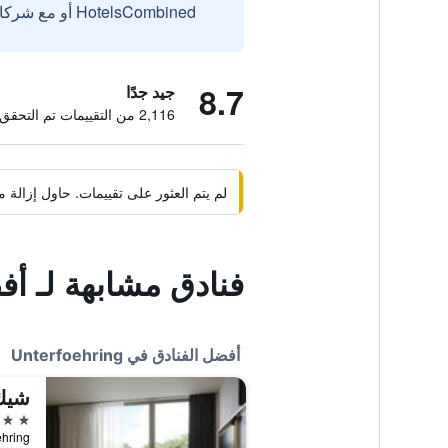
HotelsCombined أو مع شركائنا الخارجيين الموثوقين.
8.7
جيد جدًا
2,116 من التقييمات تم التحقق منها
لم يتم العثور على تقييمات. حاول إزال
فنادق مشابهة لـ أف
أفضل الفنادق في Unterfoehring
شيك
4 نجوم
rfoehring