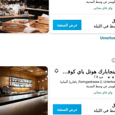
واي فاي مجاني
عرض الصفقة
ط في الليلة
فيرينجابارك هوتل باي كوفي فيلوز هوتلز
جيد 7.9
Feringastrasse 2, Unte, بافاريا, ألمانيا
واي فاي مجاني
عرض الصفقة
ط في الليلة