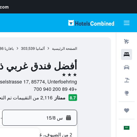
.com
رحلات طيران
الصفحة الرئيسية
ألمانيا
303,539
بافاريا
86
فنادق
أفضل فندق غربي ذا 
سيارات
3 نجوم
حزم العروض
Dieselstrasse 17, 85774, Unterfoehring, بافاريا, أل
+49 89 200 940 700
استكشاف
ممتاز
2,116 من التقييمات تم التحقق منها
8.7
رحلات
س 15/8
-
العَرَبِيَّة
2 من الضيوف، غرفة واحدة