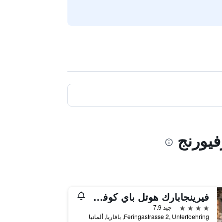
فيورنج
فيرينجابارك هوتل باي كوفي فيلوز هوتلز
4 نجوم
جيد 7.9
Feringastrasse 2, Unterfoehring, بافاريا, ألمانيا