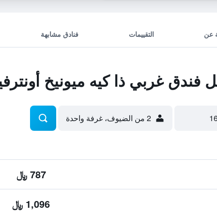
 عن
التقييمات
فنادق مشابهة
ندق غربي ذا كيه ميونيخ أونترفي
2 من الضيوف، غرفة واحدة
787 ﷼
1,096 ﷼