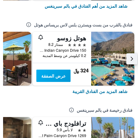
شاهد المزيد من أهم الفنادق في بالم سبرينغس
فنادق بالقرب من بست ويسترن بلس لاس بريساس هوتل
هوتل زوسو
4 نجوم
ممتاز 8.2
150 South Indian Canyon Drive, بالم سبرينغس, CA, الولايات المتحدة الأميريكية
0.2 كيلومتر عن وسط المدينة
324 ﷼
عرض الصفقة
شاهد المزيد من الفنادق القريبة
فنادق رخيصة في بالم سبرينغس
ترافلودج باي ويندام بالم سبرينجز
2 نجمتين
لا بأس 5.9
1269 East Palm Canyon Drive, بالم سبرينغس, CA, الولايات المتحدة الأميريكية