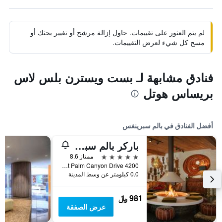
لم يتم العثور على تقييمات. حاول إزالة مرشح أو تغيير بحثك أو
مسح كل شيء لعرض التقييمات.
فنادق مشابهة لـ بست ويسترن بلس لاس
بريساس هوتل
أفضل الفنادق في بالم سبرينغس
باركر بالم سبرنجز
5 نجوم
ممتاز 8.6
4200 East Palm Canyon Drive, بالم سبرينغس, CA, الولايات المتحدة الأميريكية
0.0 كيلومتر عن وسط المدينة
981 ﷼
عرض الصفقة