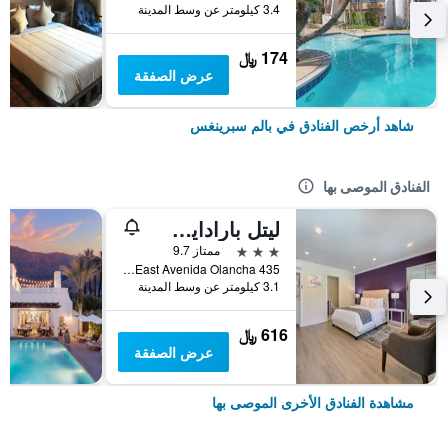
3.4 كيلومتر عن وسط المدينة
174 ﷼
عرض الصفقة
شاهد أرخص الفنادق في بالم سبرينغس
الفنادق الموصى بها
ليتل بارادايس هوتل
3 نجوم
ممتاز 9.7
435 East Avenida Olancha, بالم سبرينغس, CA, الولايات المتحدة الأميريكية
3.1 كيلومتر عن وسط المدينة
616 ﷼
عرض الصفقة
مشاهدة الفنادق الأخرى الموصى بها