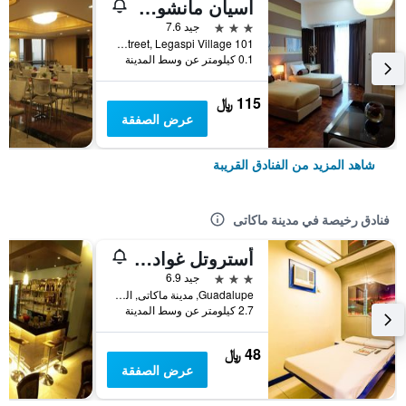
أسيان مانشون إل
3 نجوم
جيد 7.6
101 Dela Rosa Street, Legaspi Village, مدينة ماكاتى, الفلبين
0.1 كيلومتر عن وسط المدينة
115 ﷼
عرض الصفقة
شاهد المزيد من الفنادق القريبة
فنادق رخيصة في مدينة ماكاتى
أستروتل غوادالوبي
3 نجوم
جيد 6.9
Guadalupe, مدينة ماكاتى, الفلبين
2.7 كيلومتر عن وسط المدينة
48 ﷼
عرض الصفقة