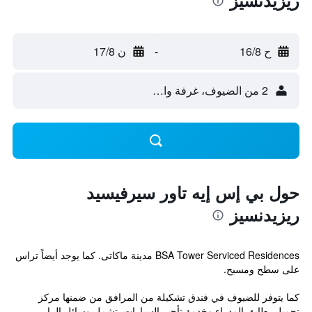
ريزيدنسيز
ح 16/8
-
ن 17/8
2 من الضيوف، غرفة واحدة
حول بي إس إيه تاور سيرفيسيد
ريزيدنسيز
BSA Tower Serviced Residences مدينة ماكاتى. كما يوجد أيضاً تراس
على سطح ومسبح.
كما يتوفر للضيوف في فندق تشكيلة من المرافق من ضمنها مركز
تجميل، طابق المدراء وخدمة تأجير السيارات. تشمل وسائل الرا...