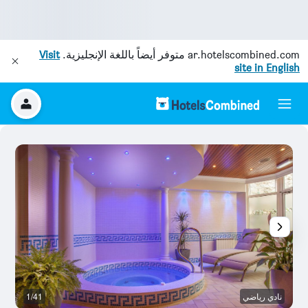
ar.hotelscombined.com
متوفر أيضاً باللغة الإنجليزية.
Visit
site in English
نادي رياضي
1/41
با