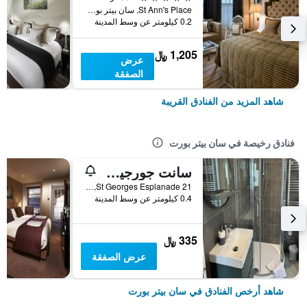
St Ann's Place, سان بيتر بورت, غيرنسي
0.2 كيلومتر عن وسط المدينة
1,205 ﷼
عرض
الصفقة
شاهد المزيد من الفنادق القريبة
فنادق رخيصة في سان بيتر بورت
سانت جورجيز جيستهاوس
21 St Georges Esplanade, سان بيتر بورت, غيرنسي
0.4 كيلومتر عن وسط المدينة
335 ﷼
عرض الصفقة
شاهد أرخص الفنادق في سان بيتر بورت