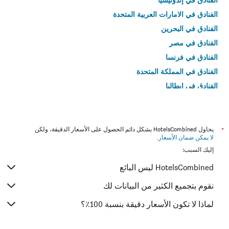
الفنادق في الامارات العربية المتحدة
الفنادق في البحرين
الفنادق في مصر
الفنادق في فرنسا
الفنادق في المملكة المتحدة
الفنادق في إيطاليا
الفنادق في تايلاند
*
يحاول HotelsCombined بشكل دائم الحصول على الأسعار الدقيقة، ولكن
لا يمكن ضمان الأسعار
.
إليك السبب:
HotelsCombined ليس البائع
نقوم بتجميع الكثير من البيانات لك
لماذا لا تكون الأسعار دقيقة بنسبة 100٪؟