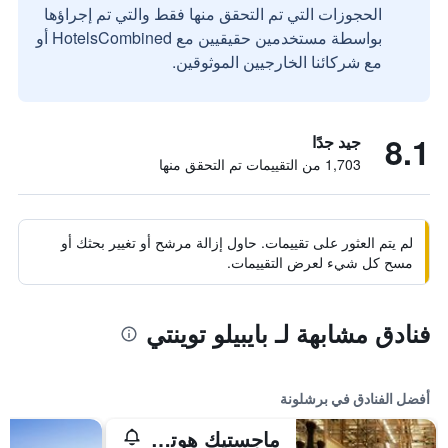
الحجوزات التي تم التحقق منها فقط والتي تم إجراؤها
بواسطة مستخدمين حقيقيين مع HotelsCombined أو
مع شركائنا الخارجيين الموثوقين.
8.1
جيد جدًا
1,703 من التقييمات تم التحقق منها
لم يتم العثور على تقييمات. حاول إزالة مرشح أو تغيير بحثك أو
مسح كل شيء لعرض التقييمات.
فنادق مشابهة لـ بايبيلو توينتي
أفضل الفنادق في برشلونة
ماجستيك هوتل آند سبا برشلونة جي إل