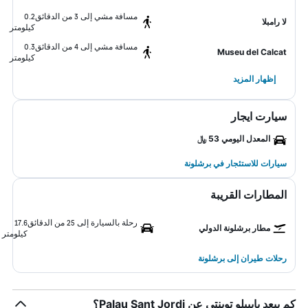
مسافة مشي إلى 3 من الدقائق
0.2
لا رامبلا
كيلومتر
مسافة مشي إلى 4 من الدقائق
0.3
Museu del Calcat
كيلومتر
إظهار المزيد
سيارت ايجار
المعدل اليومي 53 ﷼
سيارات للاستئجار في برشلونة
المطارات القريبة
رحلة بالسيارة إلى 25 من الدقائق
17.6
مطار برشلونة الدولي
كيلومتر
رحلات طيران إلى برشلونة
كم يبعد بايبيلو توينتي عن Palau Sant Jordi؟