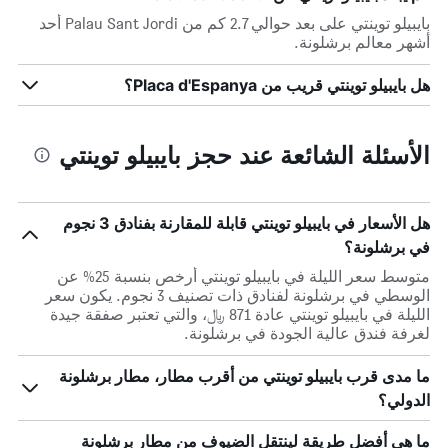
بايبيلو توينتي على بعد حوالي 2.7 كم من Palau Sant Jordi أحد
أشهر معالم برشلونة.
هل بايبيلو توينتي قريب من Placa d'Espanya؟
الأسئلة الشائعة عند حجز بايبيلو توينتي
هل الأسعار في بايبيلو توينتي قابلة للمقارنة بفنادق 3 نجوم
في برشلونة؟
متوسط سعر الليلة في بايبيلو توينتي أرخص بنسبة 25% عن
الوسطي في برشلونة لفنادق ذات تصنيف 3 نجوم. يكون سعر
الليلة في بايبيلو توينتي عادة 871 ﷼، والتي تعتبر صفقة جيدة
لغرفة فندق عالية الجودة في برشلونة.
ما مدى قرب بايبيلو توينتي من أقرب مطار، مطار برشلونة
الدولي؟
ما هي أفضل طريقة لينتقل الضيوف من مطار برشلونة