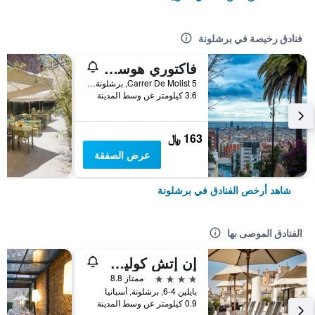
فنادق رخيصة في برشلونة
فاكتوري هوستلز بارسيلونا
Carrer De Molist 5, برشلونة, أسبانيا
3.6 كيلومتر عن وسط المدينة
163 ﷼
عرض الصفقة
شاهد أرخص الفنادق في برشلونة
الفنادق الموصى بها
إن إتش كوليكشن برشلونة بوديوم
4 نجوم
ممتاز 8.8
بايلين 4-6, برشلونة, أسبانيا
0.9 كيلومتر عن وسط المدينة