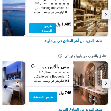
5 نجوم
ممتاز 8.8
Passeig de Gracia, 68, برشلونة, أسبانيا
0.0 كيلومتر عن وسط المدينة
1,485 ﷼
عرض
الصفقة
شاهد المزيد من أهم الفنادق في برشلونة
فنادق بالقرب من بايبيلو توينتي
بيتي بالاس بوكويريا غاردين
4 نجوم
ممتاز 8.7
Calle de la Boqueria, 10, برشلونة, أسبانيا
0.1 كيلومتر عن وسط المدينة
745 ﷼
عرض الصفقة
شاهد المزيد من الفنادق القريبة