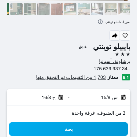
صور لـ بايبيلو توينتي
بايبيلو توينتي
فندق
3 نجوم
برشلونة، أسبانيا
+34 937 639 175
ممتاز
1,703 من التقييمات تم التحقق منها
8.1
س 15/8
-
ح 16/8
2 من الضيوف، غرفة واحدة
بحث