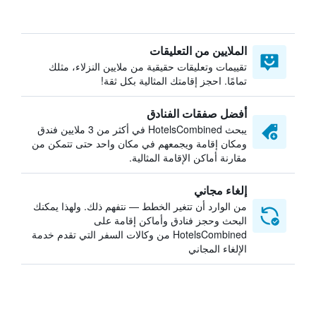
الملايين من التعليقات
تقييمات وتعليقات حقيقية من ملايين النزلاء، مثلك
تمامًا. احجز إقامتك المثالية بكل ثقة!
أفضل صفقات الفنادق
يبحث HotelsCombined في أكثر من 3 ملايين فندق
ومكان إقامة ويجمعهم في مكان واحد حتى تتمكن من
مقارنة أماكن الإقامة المثالية.
إلغاء مجاني
من الوارد أن تتغير الخطط — نتفهم ذلك. ولهذا يمكنك
البحث وحجز فنادق وأماكن إقامة على
HotelsCombined من وكالات السفر التي تقدم خدمة
الإلغاء المجاني