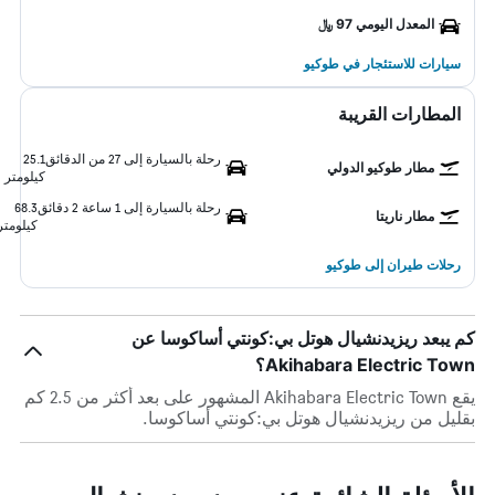
المعدل اليومي 97 ﷼
سيارات للاستئجار في طوكيو
المطارات القريبة
رحلة بالسيارة إلى 27 من الدقائق
25.1
مطار طوكيو الدولي
كيلومتر
رحلة بالسيارة إلى 1 ساعة 2 دقائق
68.3
مطار ناريتا
كيلومتر
رحلات طيران إلى طوكيو
كم يبعد ريزيدنشيال هوتل بي:كونتي أساكوسا عن
Akihabara Electric Town؟
يقع Akihabara Electric Town المشهور على بعد أكثر من 2.5 كم
بقليل من ريزيدنشيال هوتل بي:كونتي أساكوسا.