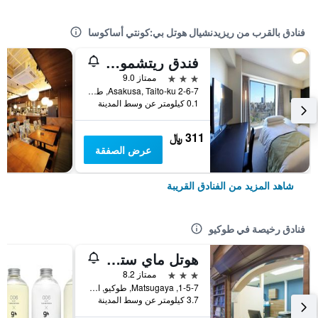
فنادق بالقرب من ريزيدنشيال هوتل بي:كونتي أساكوسا
فندق ريتشموند بريمير أساكوسا انترناشونال
3 نجوم
ممتاز 9.0
2-6-7 Asakusa, Taito-ku, طوكيو, اليابان
0.1 كيلومتر عن وسط المدينة
311 ﷼
عرض الصفقة
شاهد المزيد من الفنادق القريبة
فنادق رخيصة في طوكيو
هوتل ماي ستايز أوينو إناريتشو
3 نجوم
ممتاز 8.2
1-5-7, Matsugaya, طوكيو, اليابان
3.7 كيلومتر عن وسط المدينة