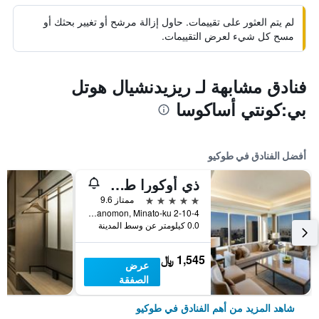
لم يتم العثور على تقييمات. حاول إزالة مرشح أو تغيير بحثك أو
مسح كل شيء لعرض التقييمات.
فنادق مشابهة لـ ريزيدنشيال هوتل
بي:كونتي أساكوسا
أفضل الفنادق في طوكيو
ذي أوكورا طوكيو
5 نجوم
ممتاز 9.6
2-10-4 Toranomon, Minato-ku, طوكيو, اليابان
0.0 كيلومتر عن وسط المدينة
1,545 ﷼
عرض
الصفقة
شاهد المزيد من أهم الفنادق في طوكيو