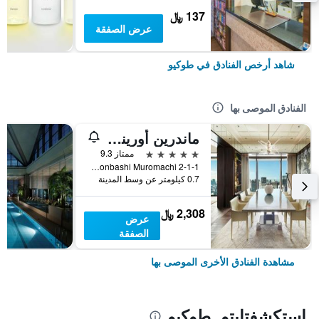
137 ﷼
عرض الصفقة
شاهد أرخص الفنادق في طوكيو
الفنادق الموصى بها
ماندرين أورينتال، طوكيو
5 نجوم
ممتاز 9.3
2-1-1 Nihonbashi Muromachi, طوكيو, اليابان
0.7 كيلومتر عن وسط المدينة
2,308 ﷼
عرض
الصفقة
مشاهدة الفنادق الأخرى الموصى بها
استكشفتايتو, طوكيو