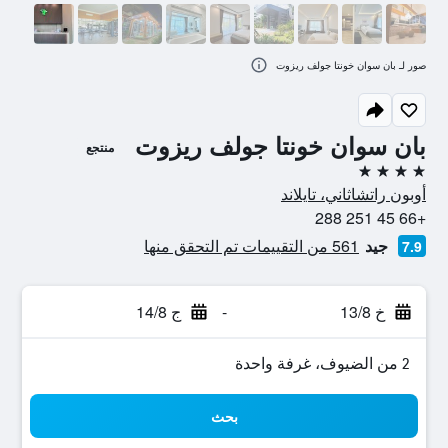
صور لـ بان سوان خونتا جولف ريزوت
بان سوان خونتا جولف ريزوت
منتجع
4 نجوم
أوبون راتشاثاني، تايلاند
+66 45 251 288
جيد
561 من التقييمات تم التحقق منها
7.9
خ 13/8
-
ج 14/8
2 من الضيوف، غرفة واحدة
بحث