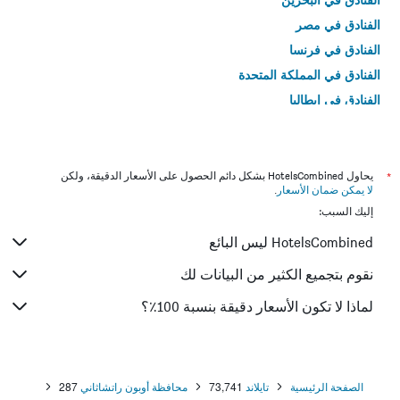
الفنادق في مصر
الفنادق في فرنسا
الفنادق في المملكة المتحدة
الفنادق في إيطاليا
الفنادق في تايلاند
*
يحاول HotelsCombined بشكل دائم الحصول على الأسعار الدقيقة، ولكن
لا يمكن ضمان الأسعار
.
إليك السبب:
HotelsCombined ليس البائع
نقوم بتجميع الكثير من البيانات لك
لماذا لا تكون الأسعار دقيقة بنسبة 100٪؟
الصفحة الرئيسية
تايلاند
73,741
محافظة أوبون راتشاثاني
287