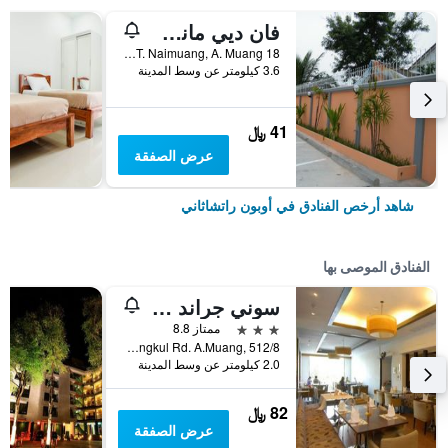
فان ديي مانشون
18 Soi Chayangkul 38, Chayangkul Road, T. Naimuang, A. Muang, أوبون راتشاثاني, تايلاند
3.6 كيلومتر عن وسط المدينة
41 ﷼
عرض الصفقة
شاهد أرخص الفنادق في أوبون راتشاثاني
الفنادق الموصى بها
سوني جراند هوتل
3 نجوم
ممتاز 8.8
Chayangkul Rd. A.Muang, 512/8, أوبون راتشاثاني, تايلاند
2.0 كيلومتر عن وسط المدينة
82 ﷼
عرض الصفقة