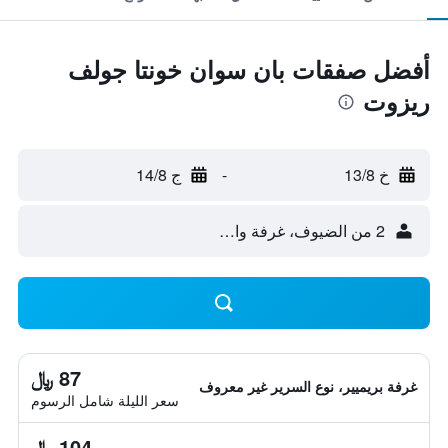
أفضل صفقات بان سوان خونتا جولف
ريزوت
خ 13/8
-
ج 14/8
2 من الضيوف، غرفة واحدة
87 ﷼
غرفة بريميير، نوع السرير غير معروف
سعر الليلة شامل الرسوم
104 ﷼