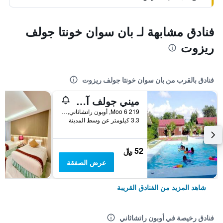
فنادق مشابهة لـ بان سوان خونتا جولف
ريزوت
فنادق بالقرب من بان سوان خونتا جولف ريزوت
ميني جولف آند ريزورت أبون راتشاثاني
219 Moo 6, أوبون راتشاثاني, تايلاند
3.3 كيلومتر عن وسط المدينة
52 ﷼
عرض الصفقة
شاهد المزيد من الفنادق القريبة
فنادق رخيصة في أوبون راتشاثاني