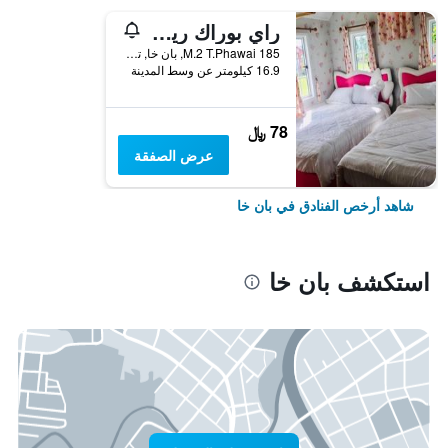
راي بوراك ريزورت
185 M.2 T.Phawai, بان خا, تايلاند
16.9 كيلومتر عن وسط المدينة
78 ﷼
عرض الصفقة
شاهد أرخص الفنادق في بان خا
استكشف بان خا