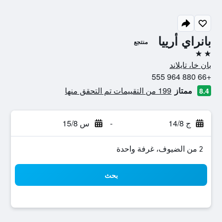
بانراي أرييا
منتجع
2 نجمتين
بان خا، تايلاند
+66 880 964 555
ممتاز
199 من التقييمات تم التحقق منها
8.4
ج 14/8
-
س 15/8
2 من الضيوف، غرفة واحدة
بحث