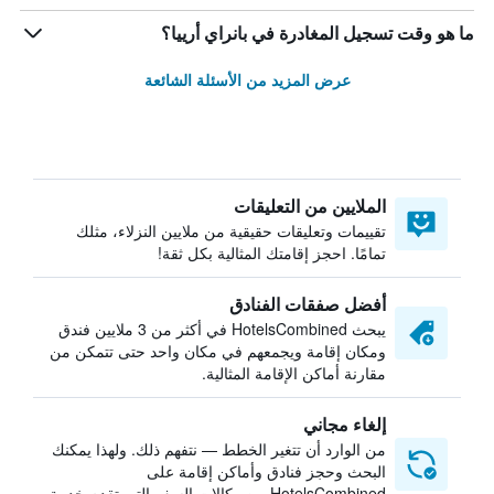
ما هو وقت تسجيل المغادرة في بانراي أرييا؟
عرض المزيد من الأسئلة الشائعة
الملايين من التعليقات
تقييمات وتعليقات حقيقية من ملايين النزلاء، مثلك
تمامًا. احجز إقامتك المثالية بكل ثقة!
أفضل صفقات الفنادق
يبحث HotelsCombined في أكثر من 3 ملايين فندق
ومكان إقامة ويجمعهم في مكان واحد حتى تتمكن من
مقارنة أماكن الإقامة المثالية.
إلغاء مجاني
من الوارد أن تتغير الخطط — نتفهم ذلك. ولهذا يمكنك
البحث وحجز فنادق وأماكن إقامة على
HotelsCombined من وكالات السفر التي تقدم خدمة