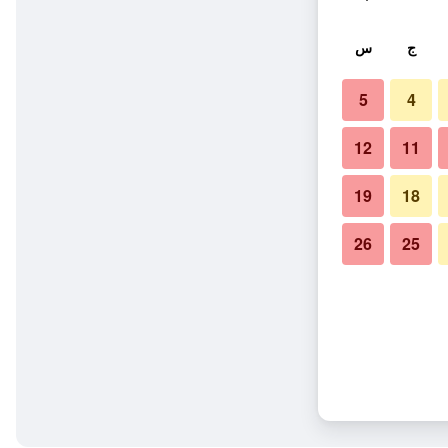
ج
س
5
4
12
11
19
18
26
25