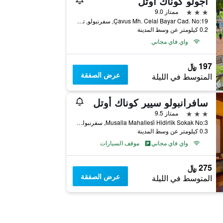
أجولو كوناك أوتل
3 نجوم
ممتاز 9.0
Çavus Mh. Celal Bayar Cad. No:19, سفرنبولو, تركيا
0.2 كيلومتر عن وسط المدينة
واي فاي مجاني
197 ﷼
عرض الصفقة
المتوسط في الليلة
سافرانبولو سيير كوناك أوتل
3 نجوم
ممتاز 9.5
Musalla Mahallesi̇ Hidirlik Sokak No:3, سفرنبولو, تركيا
0.3 كيلومتر عن وسط المدينة
واي فاي مجاني
موقف السيارات
275 ﷼
عرض الصفقة
المتوسط في الليلة