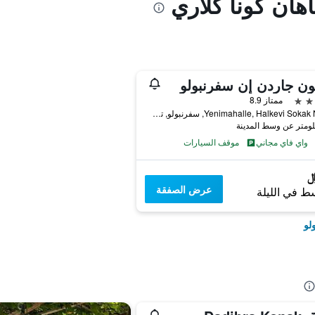
اهان كونا كلاري
ون جاردن إن سفرنبولو
ممتاز 8.9
Yenimahalle, Halkevi Sokak No 12, سفرنبولو, تركيا
واي فاي مجاني
موقف السيارات
عرض الصفقة
ط في الليلة
لو