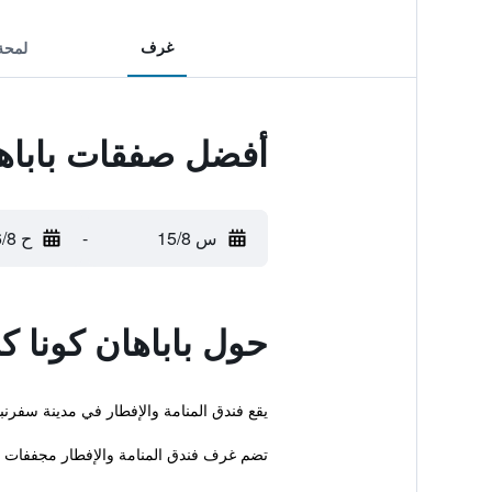
غرف
لمحة
أفضل صفقات باباها
س 15/8
-
ح 16/8
حول باباهان كونا ك
يقع فندق المنامة والإفطار في مدينة سفرنب
تضم غرف فندق المنامة والإفطار مجففات 