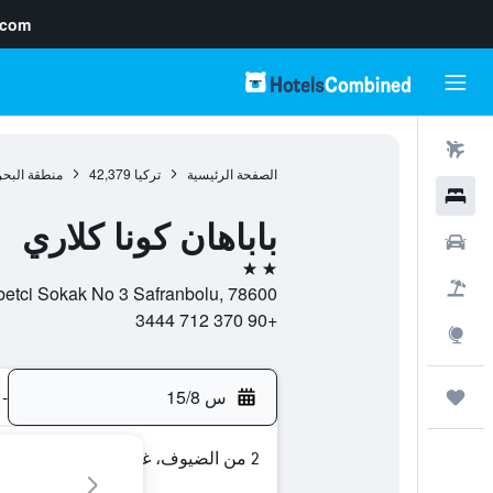
.com
رحلات طيران
الصفحة الرئيسية
تركيا
42,379
منطقة البحر
فنادق
باباهان كونا كلاري
سيارات
2 نجمتين
حزم العروض
ultan Mahallesi Serbetci Sokak No 3 Safranbolu, 78600
+90 370 712 3444
استكشاف
س 15/8
-
رحلات
2 من الضيوف، غرفة واحدة