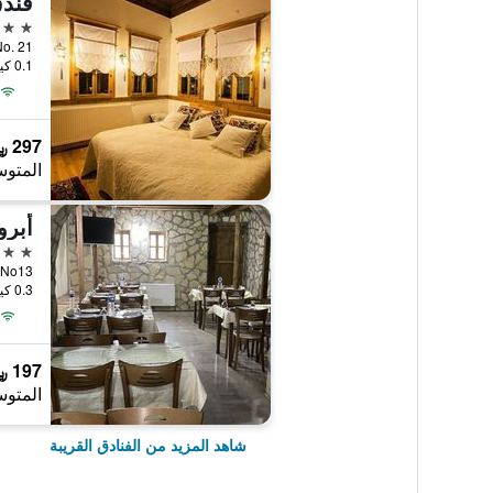
فندق  Konak
3 نجوم
., No. 21
0.1 كيلومتر عن وسط المدينة
297 ﷼
المتوس
أبرو
3 نجوم
0.3 كيلومتر عن وسط المدينة
197 ﷼
المتوس
شاهد المزيد من الفنادق القريبة