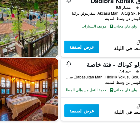
Dadibra
ممتاز 9.8
Akcasu Mah., Altug Sk, سفرنبولو, تركيا
واي فاي مجاني
موقف السيارات
عرض الصفقة
ط في الليلة
لو كوناك - فئة خاصة
جيد 7.4
Babasultan Mah., Hidirlik Yokusu Sok. No13, سفرنبولو, تركيا
واي فاي مجاني
خدمة النقل من وإلى المطار
عرض الصفقة
ط في الليلة