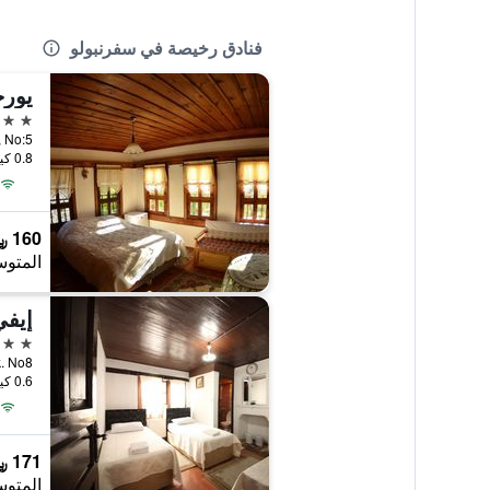
فنادق رخيصة في سفرنبولو
يورج
3 نجوم
Sk., No:5
0.8 كيلومتر عن وسط المدينة
160 ﷼
المتوس
إيف
3 نجوم
Sok. No8
0.6 كيلومتر عن وسط المدينة
171 ﷼
المتوس