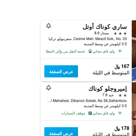
ساري كوناك أوتل
3 نجوم
ممتاز 8.9
Cesme Mah. Mescit Sok., No. 33, سفرنبولو, تركيا
0.5 كيلومتر عن وسط المدينة
واي فاي مجاني
خدمة النقل من وإلى المطار
167 ﷼
عرض الصفقة
المتوسط في الليلة
إميروجلو كوناك
2 نجمتين
جيد 7.9
Hüseyin Celebi Mahallesi, Dibanoz Sokak, No 36,Safranbolu, سفرنبولو, تركيا
0.5 كيلومتر عن وسط المدينة
واي فاي مجاني
موقف السيارات
178 ﷼
عرض الصفقة
المتوسط في الليلة