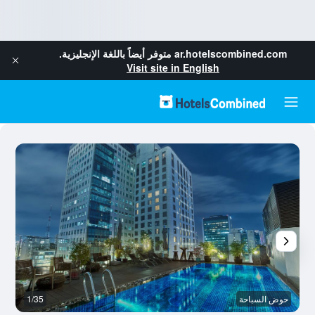
ar.hotelscombined.com
متوفر أيضاً باللغة الإنجليزية.
Visit site in English
حوض السباحة
1/35
م