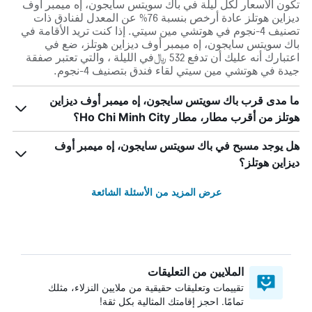
تكون الأسعار لكل ليلة في باك سويتس سايجون، إه ميمبر أوف
ديزاين هوتلز عادة أرخص بنسبة 76% عن المعدل لفنادق ذات
تصنيف 4-نجوم في هوتشي مين سيتي. إذا كنت تريد الأقامة في
باك سويتس سايجون، إه ميمبر أوف ديزاين هوتلز، ضع في
اعتبارك أنه عليك أن تدفع 532 ﷼في الليلة ، والتي تعتبر صفقة
جيدة في هوتشي مين سيتي لقاء فندق بتصنيف 4-نجوم.
ما مدى قرب باك سويتس سايجون، إه ميمبر أوف ديزاين
هوتلز من أقرب مطار، مطار Ho Chi Minh City؟
هل يوجد مسبح في باك سويتس سايجون، إه ميمبر أوف
ديزاين هوتلز؟
عرض المزيد من الأسئلة الشائعة
الملايين من التعليقات
تقييمات وتعليقات حقيقية من ملايين النزلاء، مثلك
تمامًا. احجز إقامتك المثالية بكل ثقة!