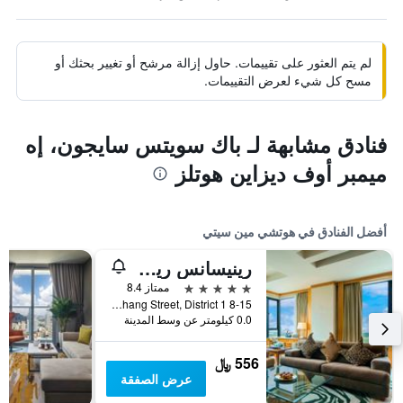
لم يتم العثور على تقييمات. حاول إزالة مرشح أو تغيير بحثك أو
مسح كل شيء لعرض التقييمات.
فنادق مشابهة لـ باك سويتس سايجون، إه
ميمبر أوف ديزاين هوتلز
أفضل الفنادق في هوتشي مين سيتي
رينيسانس ريفرسايد هوتل سايجون
5 نجوم
ممتاز 8.4
8-15 Ton Duc Thang Street, District 1, هوتشي مين سيتي, فيتنام
0.0 كيلومتر عن وسط المدينة
556 ﷼
عرض الصفقة