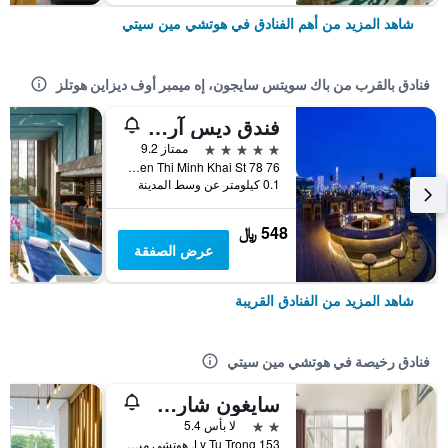
شاهد المزيد من أهم الفنادق في هوتشي مين سيتي
فنادق بالقرب من باك سويتس سايجون، إه ميمبر أوف ديزاين هوتلز
فندق ديس آرتس سايغون ماغاليري كوليكشن
5 نجوم
ممتاز 9.2
76 78 Nguyen Thi Minh Khai St, هوتشي مين سيتي, فيتنام
0.1 كيلومتر عن وسط المدينة
548 ﷼
عرض الصفقة
شاهد المزيد من الفنادق القريبة
فنادق رخيصة في هوتشي مين سيتي
سايغون شارم هوتل
2 نجمتين
لا بأس 5.4
153 Ly Tu Trong, هوتشي مين سيتي, فيتنام