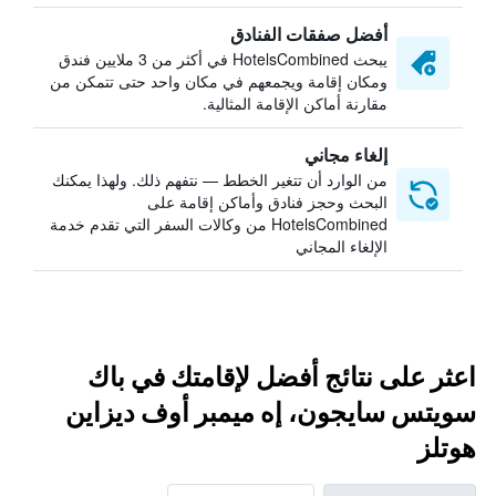
أفضل صفقات الفنادق
يبحث HotelsCombined في أكثر من 3 ملايين فندق
ومكان إقامة ويجمعهم في مكان واحد حتى تتمكن من
مقارنة أماكن الإقامة المثالية.
إلغاء مجاني
من الوارد أن تتغير الخطط — نتفهم ذلك. ولهذا يمكنك
البحث وحجز فنادق وأماكن إقامة على
HotelsCombined من وكالات السفر التي تقدم خدمة
الإلغاء المجاني
اعثر على نتائج أفضل لإقامتك في باك
سويتس سايجون، إه ميمبر أوف ديزاين
هوتلز