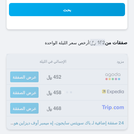
بحث
صفقات من
452 ﷼
/
أرخص سعر الليلة الواحدة
مزود
الإجمالي في الليلة
452 ﷼
عرض الصفقة
458 ﷼
عرض الصفقة
468 ﷼
عرض الصفقة
24 صفقة إضافية لـ باك سويتس سايجون، إه ميمبر أوف ديزاين هوتلز