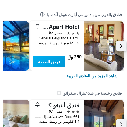
فنادق بالقرب من باد-ويسي أبارت هوتل آند سبا
Candy Apart Hotel
3 نجوم
ممتاز 9.4
Manuel Paguaga 557 Villa General Belgrano Calamu, فيلا غينرال بيلغرانو, محافظة كوردوبا, الأرجنتين
0.2 كيلومتر عن وسط المدينة
260 ﷼
عرض الصفقة
شاهد المزيد من الفنادق القريبة
فنادق رخيصة في فيلا غينرال بيلغرانو
فندق أنتيغو كامينو
3 نجوم
ممتاز 9.1
Av. Roca 661, فيلا غينرال بيلغرانو, محافظة كوردوبا, الأرجنتين
1.4 كيلومتر عن وسط المدينة