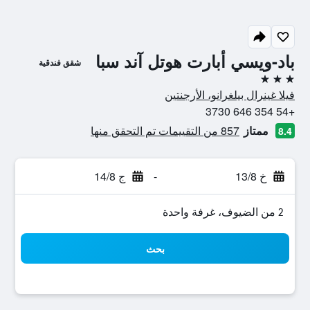
باد-ويسي أبارت هوتل آند سبا
شقق فندقية
3 نجوم
فيلا غينرال بيلغرانو، الأرجنتين
+54 354 646 3730
ممتاز
857 من التقييمات تم التحقق منها
8.4
خ 13/8
-
ج 14/8
2 من الضيوف، غرفة واحدة
بحث