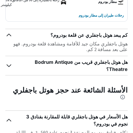
مطار بودروم
كيلومتر
رحلات طيران إلى مطار بودروم
كم يبعد هوتل باجفلري عن قلعة بودروم؟
هوتل باجفلري مكان جيد للأقامة ومشاهدة قلعة بودروم. فهو
على بعد مسافة 2 كم.
هل هوتل باجفلري قريب من Bodrum Antique
Theatre؟
الأسئلة الشائعة عند حجز هوتل باجفلري
هل الأسعار في هوتل باجفلري قابلة للمقارنة بفنادق 3
نجوم في بودروم؟
تكلف فنادق بودروم المصنفة 3 نجوم عادة 560 ﷼ في الليلة ،