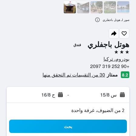
صور لـ هوتل باجفلري
هوتل باجفلري
فندق
3 نجوم
بودروم، تركيا
+90 252 319 2097
ممتاز
30 من التقييمات تم التحقق منها
8.2
س 15/8
-
ح 16/8
2 من الضيوف، غرفة واحدة
بحث