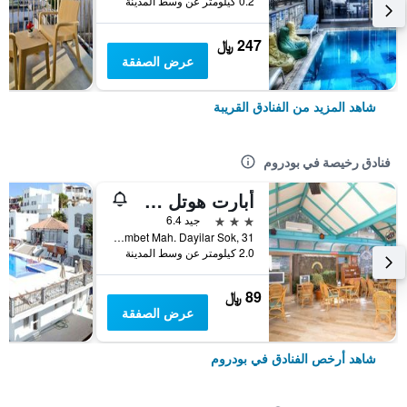
0.2 كيلومتر عن وسط المدينة
247 ﷼
عرض الصفقة
شاهد المزيد من الفنادق القريبة
فنادق رخيصة في بودروم
أبارت هوتل سييستا بيتش بودرم
3 نجوم
جيد 6.4
Gumbet Mah. Dayilar Sok, 31, بودروم, تركيا
2.0 كيلومتر عن وسط المدينة
89 ﷼
عرض الصفقة
شاهد أرخص الفنادق في بودروم