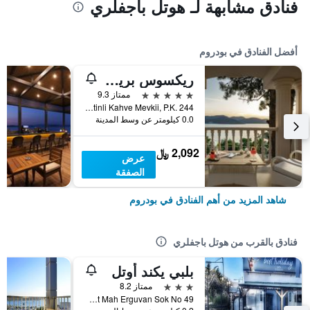
فنادق مشابهة لـ هوتل باجفلري
أفضل الفنادق في بودروم
ريكسوس بريميوم بودروم
5 نجوم
ممتاز 9.3
Torba Mah. Zeytinli Kahve Mevkii, P.K. 244, بودروم, تركيا
0.0 كيلومتر عن وسط المدينة
2,092 ﷼
عرض
الصفقة
شاهد المزيد من أهم الفنادق في بودروم
فنادق بالقرب من هوتل باجفلري
بلبي يكند أوتل
3 نجوم
ممتاز 8.2
Gumbet Mah Erguvan Sok No 49, بودروم, تركيا