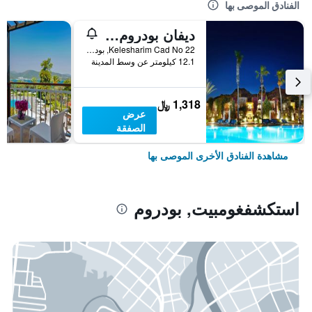
الفنادق الموصى بها
ديفان بودروم بالميرا
Kelesharim Cad No 22, بودروم, تركيا
12.1 كيلومتر عن وسط المدينة
1,318 ﷼
عرض
الصفقة
مشاهدة الفنادق الأخرى الموصى بها
استكشفغومبيت, بودروم