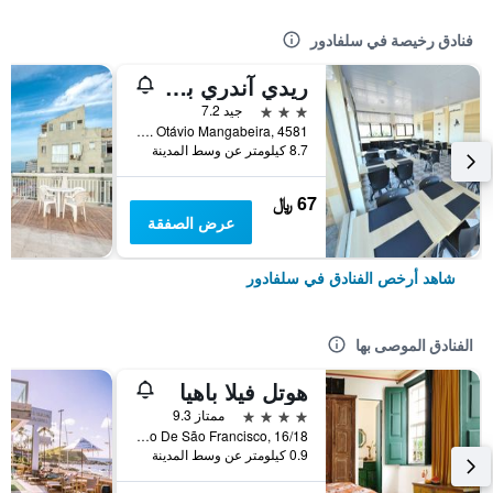
فنادق رخيصة في سلفادور
ريدي آندري بلازا سالفادور
3 نجوم
جيد 7.2
Av. Otávio Mangabeira, 4581, سلفادور, البرازيل
8.7 كيلومتر عن وسط المدينة
67 ﷼
عرض الصفقة
شاهد أرخص الفنادق في سلفادور
الفنادق الموصى بها
هوتل فيلا باهيا
4 نجوم
ممتاز 9.3
Largo Do Cruzeiro De São Francisco, 16/18, سلفادور, البرازيل
0.9 كيلومتر عن وسط المدينة