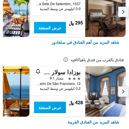
Avenida Sete De Setembro, 1537, سلفادور, البرازيل
0.0 كيلومتر عن وسط المدينة
295 ﷼
عرض الصفقة
شاهد المزيد من أهم الفنادق في سلفادور
فنادق بالقرب من فندق باهياكافيه
بوزادا سولار دوس ديوزيس
3 نجوم
ممتاز 9.1
Largo Do Cruzeiro De São Francisco, 12, سلفادور, البرازيل
0.2 كيلومتر عن وسط المدينة
428 ﷼
عرض الصفقة
شاهد المزيد من الفنادق القريبة