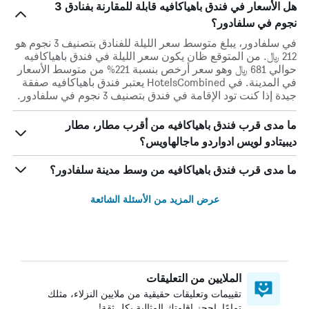
هل الأسعار في فندق باهياكافيه قابلة للمقارنة بفنادق 3
نجوم في سلفادور؟
في سلفادور، يبلغ متوسط ​​سعر الليلة للفنادق بتصنيف 3 نجوم هو
212 ﷼. من المتوقع ظان يكون سعر الليلة في فندق باهياكافيه
حوالي 681 ﷼ وهو سعر أرخص بنسبة 221% من متوسط الأسعار
في المدينة. في HotelsCombined يعتبر فندق باهياكافيه صفقة
جيدة إذا كنت تود الإقامة في فندق بتصنيف 3 نجوم في سلفادور.
ما مدى قرب فندق باهياكافيه من أقرب مطار، مطار
ديبيتادو لويس ادواردو ماجالهاويس؟
ما مدى قرب فندق باهياكافيه من وسط مدينة سلفادور؟
عرض المزيد من الأسئلة الشائعة
الملايين من التعليقات
تقييمات وتعليقات حقيقية من ملايين النزلاء، مثلك
تمامًا. احجز إقامتك المثالية بكل ثقة!