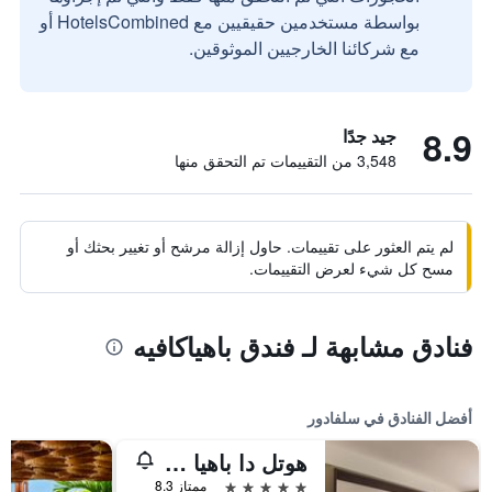
بواسطة مستخدمين حقيقيين مع HotelsCombined أو
مع شركائنا الخارجيين الموثوقين.
8.9
جيد جدًا
3,548 من التقييمات تم التحقق منها
لم يتم العثور على تقييمات. حاول إزالة مرشح أو تغيير بحثك أو
مسح كل شيء لعرض التقييمات.
فنادق مشابهة لـ فندق باهياكافيه
أفضل الفنادق في سلفادور
هوتل دا باهيا باي ويش
5 نجوم
ممتاز 8.3