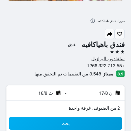
صور لـ فندق باهياكافيه
فندق باهياكافيه
فندق
3 نجوم
سلفادور، البرازيل
+55 713 322 1266
ممتاز
3,548 من التقييمات تم التحقق منها
8.9
ن 17/8
-
ث 18/8
2 من الضيوف، غرفة واحدة
بحث