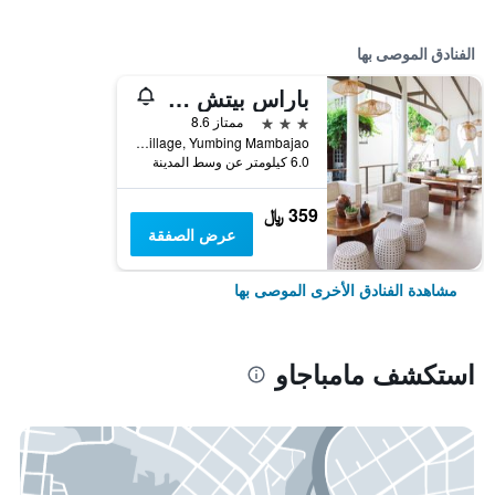
الفنادق الموصى بها
باراس بيتش ريزورت
3 نجوم
ممتاز 8.6
Rocky Village, Yumbing Mambajao, مامباجاو, الفلبين
6.0 كيلومتر عن وسط المدينة
359 ﷼
عرض الصفقة
مشاهدة الفنادق الأخرى الموصى بها
استكشف مامباجاو