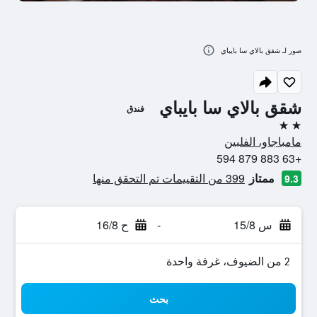
صور لـ شقق بالاي سا بايباي
شقق بالاي سا بايباي
فندق
2 نجمتين
مامباجاو، الفلبين
+63 883 879 594
ممتاز
399 من التقييمات تم التحقق منها
9.3
س 15/8
-
ح 16/8
2 من الضيوف، غرفة واحدة
بحث