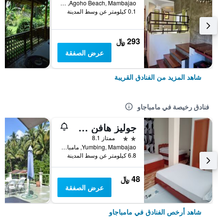
Agoho Beach, Mambajao, مامباجاو, الفلبين
0.1 كيلومتر عن وسط المدينة
293 ﷼
عرض الصفقة
شاهد المزيد من الفنادق القريبة
فنادق رخيصة في مامباجاو
جوليز هافن سيسايد بينشن كاميجين
2 نجمتين
ممتاز 8.1
Yumbing, Mambajao, مامباجاو, الفلبين
6.8 كيلومتر عن وسط المدينة
48 ﷼
عرض الصفقة
شاهد أرخص الفنادق في مامباجاو