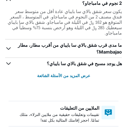
2 نجوم في مامباجاو؟
يكون سعر شقق بالاي سا بايباي عادة أقل من متوسط ​​سعر
فندق مصنف 2 من النجوم في مامباجاو. في المتوسط ، السعر
المتوقع هو 162 ﷼ في الليلة في مامباجاو. شقق بالاي سا بايباي
سيعطيك 285 ﷼ في الليلة وهو أرخص بنسبة 75% وسطياً في
مامباجاو.
ما مدى قرب شقق بالاي سا بايباي من أقرب مطار، مطار
Mambajao؟
هل يوجد مسبح في شقق بالاي سا بايباي؟
عرض المزيد من الأسئلة الشائعة
الملايين من التعليقات
تقييمات وتعليقات حقيقية من ملايين النزلاء، مثلك
تمامًا. احجز إقامتك المثالية بكل ثقة!