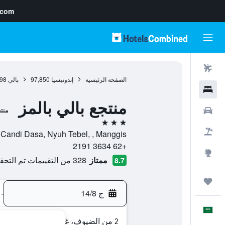
.com
رحلات طيران
الصفحة الرئيسية
إندونيسيا
97,850
بالي
98
فنادق
منتجع بالي بالمز
سيارات
منت
3 نجوم
حزم العروض
Jl. Candi Dasa, Nyuh Tebel, , Manggis, بالي, إندوني
+62 3634 2191
استكشاف
ممتاز
328 من التقييمات تم التحقق منها
8.7
رحلات
ج 14/8
-
العَرَبِيَّة
2 من الضيوف، غرفة واحدة