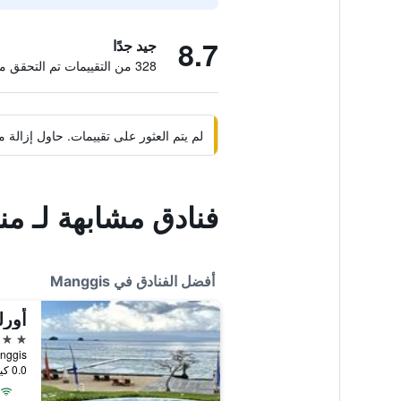
8.7
جيد جدًا
328 من التقييمات تم التحقق منها
لم يتم العثور على تقييمات. حاول إزال
فنادق مشابهة لـ منت
أفضل الفنادق في Manggis
4 نجوم
 Manggis
0.0 كيلومتر عن وسط المدينة