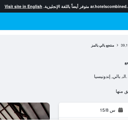
ar.hotelscombined
متوفر أيضاً باللغة الإنجليزية.
Visit site in English
39,1
منتجع بالي بالمز
جع
سيا
س 15/8