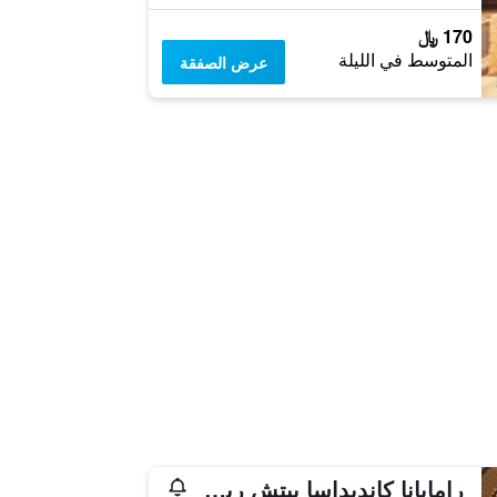
170 ﷼
المتوسط في الليلة
عرض الصفقة
رامايانا كانديداسا بيتش ريزورت