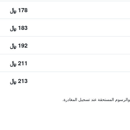
178 ﷼
183 ﷼
192 ﷼
211 ﷼
213 ﷼
والرسوم المستحقة عند تسجيل المغادرة.