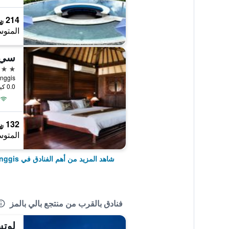
214 ﷼
المتوس
سي ب
4 نجوم
0.0 كيلومتر عن وسط المدينة
132 ﷼
المتوس
شاهد المزيد من أهم الفنادق في Manggis
فنادق بالقرب من منتجع بالي بالمز
لوتس