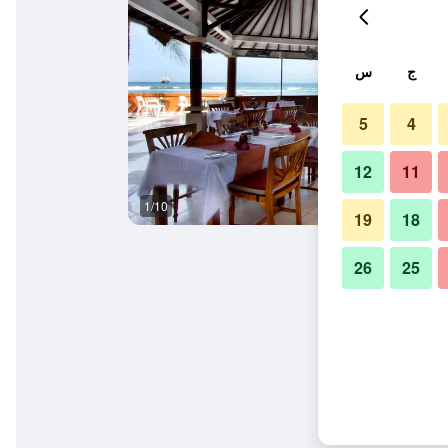
ج
س
5
4
12
11
1/10
المظهر الخارجي
19
18
26
25