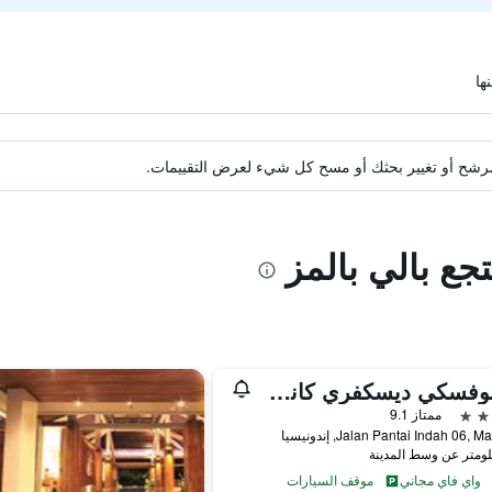
ة مرشح أو تغيير بحثك أو مسح كل شيء لعرض التقييمات.
جع بالي بالمز
أورلوفسكي ديسكفري كانديداسا هوتل
ممتاز 9.1
Jalan Pantai Indah 06,, إندونيسيا
واي فاي مجاني
موقف السيارات