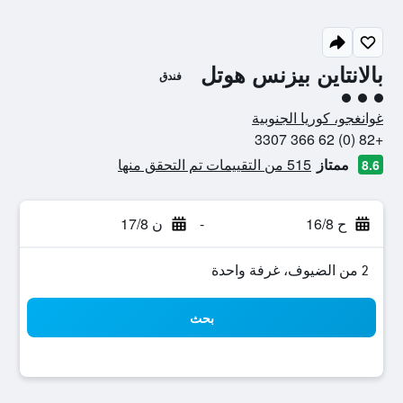
بالانتاين بيزنس هوتل
فندق
تقييم فئة 3
غوانغجو، كوريا الجنوبية
+82 (0) 62 366 3307
ممتاز
515 من التقييمات تم التحقق منها
8.6
ح 16/8
-
ن 17/8
2 من الضيوف، غرفة واحدة
بحث