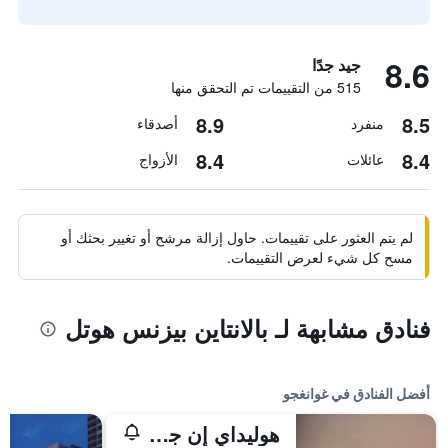
8.6
جيد جدًا
515 من التقييمات تم التحقق منها
8.9
8.5
منفرد
أصدقاء
8.4
8.4
عائلات
الأزواج
لم يتم العثور على تقييمات. حاول إزالة مرشح أو تغيير بحثك أو
مسح كل شيء لعرض التقييمات.
فنادق مشابهة لـ بالانتاين بيزنس هوتل
أفضل الفنادق في غوانغجو
هوليداي إن جوانغي بي باي آيتش جي