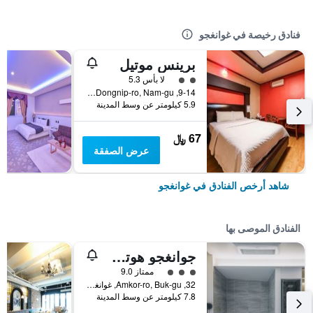
فنادق رخيصة في غوانغجو
برينس موتيل
تقييم فئة 2
لا بأس 5.3
9-14, Dongnip-ro, Nam-gu, غوانغجو, كوريا الجنوبية
5.9 كيلومتر عن وسط المدينة
67 ﷼
عرض الصفقة
شاهد أرخص الفنادق في غوانغجو
الفنادق الموصى بها
جوانغجو هوتل ذا سبوت
تقييم فئة 3
ممتاز 9.0
32, Amkor-ro, Buk-gu, غوانغجو, كوريا الجنوبية
7.8 كيلومتر عن وسط المدينة