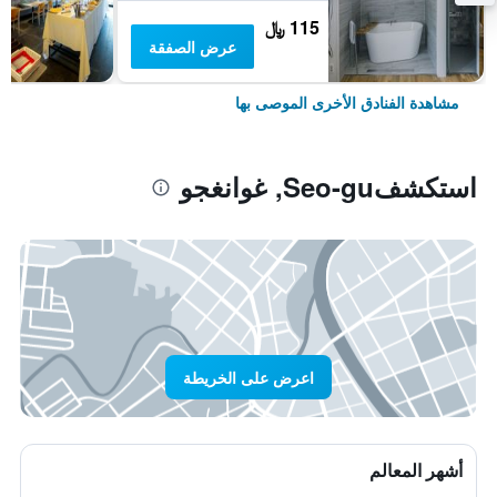
115 ﷼
عرض الصفقة
مشاهدة الفنادق الأخرى الموصى بها
استكشفSeo-gu, غوانغجو
اعرض على الخريطة
أشهر المعالم