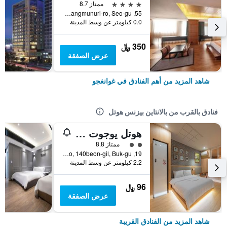
4 نجوم
ممتاز 8.7
55, Sangmunuri-ro, Seo-gu, غوانغجو, كوريا الجنوبية
0.0 كيلومتر عن وسط المدينة
350 ﷼
عرض الصفقة
شاهد المزيد من أهم الفنادق في غوانغجو
فنادق بالقرب من بالانتاين بيزنس هوتل
هوتل يوجوت جوانجو ستيشن
تقييم فئة 2
ممتاز 8.8
19, Jungheung-ro, 140beon-gil, Buk-gu, غوانغجو, كوريا الجنوبية
2.2 كيلومتر عن وسط المدينة
96 ﷼
عرض الصفقة
شاهد المزيد من الفنادق القريبة