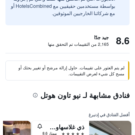
بواسطة مستخدمين حقيقيين مع HotelsCombined أو
مع شركائنا الخارجيين الموثوقين.
8.6
جيد جدًا
2,165 من التقييمات تم التحقق منها
لم يتم العثور على تقييمات. حاول إزالة مرشح أو تغيير بحثك أو
مسح كل شيء لعرض التقييمات.
فنادق مشابهة لـ نيو تاون هوتل
أفضل الفنادق في إدنبرغ
ذي غلاسهاوس، أوتوغراف كولكشن
5 نجوم
ممتاز 8.6