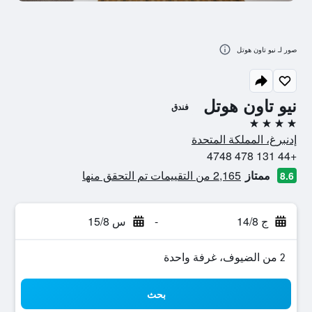
صور لـ نيو تاون هوتل
نيو تاون هوتل
فندق
4 نجوم
إدنبرغ، المملكة المتحدة
+44 131 478 4748
ممتاز
2,165 من التقييمات تم التحقق منها
8.6
ج 14/8
-
س 15/8
2 من الضيوف، غرفة واحدة
بحث