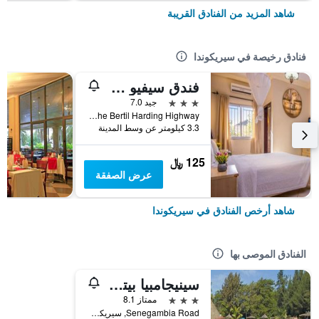
شاهد المزيد من الفنادق القريبة
فنادق رخيصة في سيريكوندا
فندق سيفيو غاردينز
3 نجوم
جيد 7.0
Off The Bertil Harding Highway, سيريكوندا, غامبيا
3.3 كيلومتر عن وسط المدينة
125 ﷼
عرض الصفقة
شاهد أرخص الفنادق في سيريكوندا
الفنادق الموصى بها
سينيجامبيا بيتش هوتل
3 نجوم
ممتاز 8.1
Senegambia Road, سيريكوندا, غامبيا