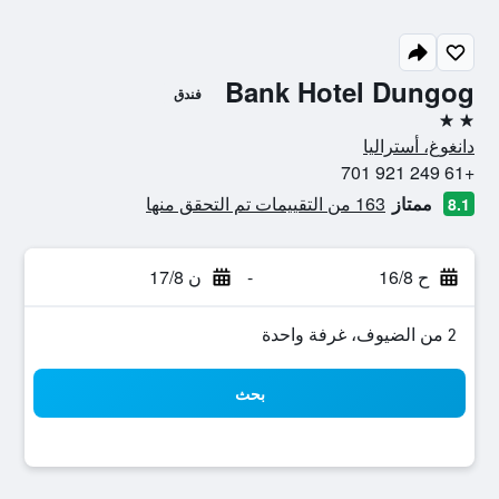
Bank Hotel Dungog
فندق
2 نجمتين
دانغوغ، أستراليا
+61 249 921 701
ممتاز
163 من التقييمات تم التحقق منها
8.1
ح 16/8
-
ن 17/8
2 من الضيوف، غرفة واحدة
بحث