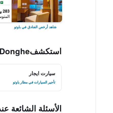
283 ﷼
المتوس
شاهد أرخص الفنادق في باوتو
استكشفDonghe, باوتو
سيارت ايجار
تأجير السيارات في مطار باوتو
الأسئلة الشائعة عند حجز Lake Hotel