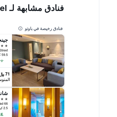
فنادق مشابهة لـ Baotou West Lake Hotel
فنادق رخيصة في باوتو
2 نجمتين
ian Street
59.5 كيلومتر عن وسط المدينة
71 ﷼
المتوس
شانج
4 نجوم
66 Min Zu East Road, باوتو, الصين
2.5 كيلومتر عن وسط المدينة