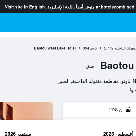
ar.hotelscombined
متوفر أيضاً باللغة الإنجليزية.
Visit site in English
غوليا الداخلية
2,772
باوتو
394
Baotou West Lake Hotel
Baotou 
فندق
صين
ن 17/8
أغسطس 2026
سبتمبر 2026