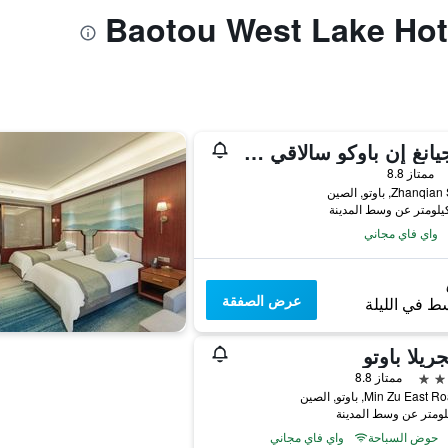
جينجيانغ إن باوكو سالاقي ريل واي ستيشن
ممتاز 8.8
Zhanq, باوتو, الصين
واي فاي مجاني
عرض الصفقة
ط في الليلة
ريلا باوتو
ممتاز 8.8
حوض السباحة
واي فاي مجاني