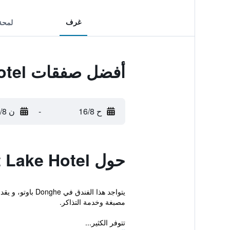
غرف
لمحة
أفضل صفقات Baotou West Lake Hotel
ح 16/8
-
ن 17/8
حول Baotou West Lake Hotel
يتواجد هذا الف
مصبغة وخدمة التذاكر.
تتوفر الكثير...