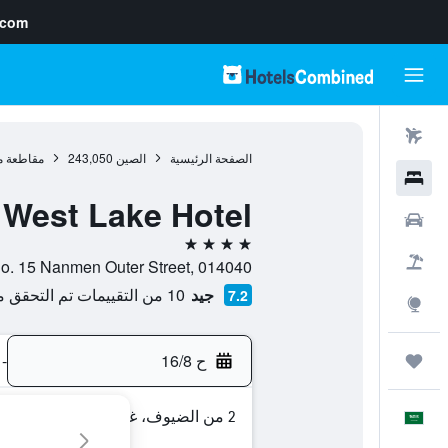
.com
رحلات طيران
الصفحة الرئيسية
الصين
243,050
مقاطعة من
فنادق
West Lake Hotel
سيارات
4 نجوم
حزم العروض
No. 15 Nanmen Outer Street, 014040, باوتو, مقاطعة منغوليا الداخلية, ال
جيد
10 من التقييمات تم التحقق منها
7.2
استكشاف
ح 16/8
-
رحلات
2 من الضيوف، غرفة واحدة
العَرَبِيَّة