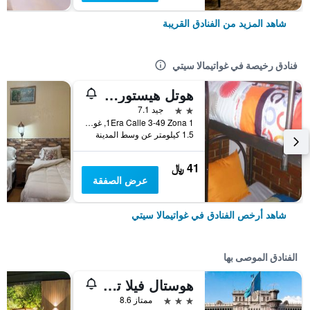
شاهد المزيد من الفنادق القريبة
فنادق رخيصة في غواتيمالا سيتي
هوتل هيستوريكو - هوستل
2 نجمتين
جيد 7.1
1Era Calle 3-49 Zona 1, غواتيمالا سيتي, غواتيمالا
1.5 كيلومتر عن وسط المدينة
41 ﷼
عرض الصفقة
شاهد أرخص الفنادق في غواتيمالا سيتي
الفنادق الموصى بها
هوستال فيلا توسكانا
3 نجوم
ممتاز 8.6