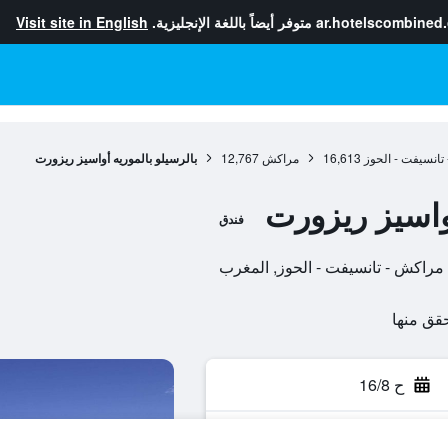
ar.hotelscombined
متوفر أيضاً باللغة الإنجليزية.
Visit site in English
تانسيفت - الحوز
16,613
مراكش
12,767
بالرسيلو بالموريه أواسيز ريزورت
أواسيز ريزورت
فندق
ح 16/8