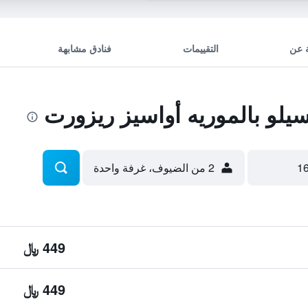
 عن
التقييمات
فنادق مشابهة
لو بالموريه أواسيز ريزورت
2 من الضيوف، غرفة واحدة
449 ﷼
449 ﷼