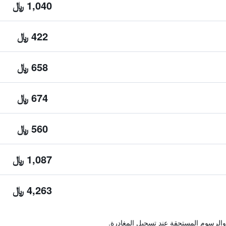
1,040 ﷼
422 ﷼
658 ﷼
674 ﷼
560 ﷼
1,087 ﷼
4,263 ﷼
والرسوم المستحقة عند تسجيل المغادرة.