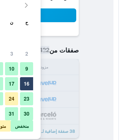
بح
ح
ن
422 ﷼
صفقات من
/
أرخص سعر اللي
3
2
مزود
الإجما
10
9
422
17
16
24
23
449
31
30
449
منخفض
متو
38 صفقة إضافية لـ بالرسيلو بالموريه أواسيز ريزورت