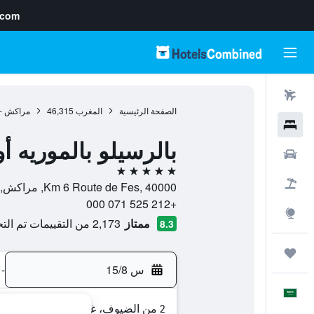
.com
رحلات طيران
الصفحة الرئيسية
المغرب
46,315
مراكش - 
فنادق
بالرسيلو بالموريه 
سيارات
5 نجوم
حزم العروض
Km 6 Route de Fes, 40000, مراكش, مراكش - تانسيفت - الحوز, المغرب
+212 525 071 000
استكشاف
ممتاز
2,173 من التقييمات تم التحقق منها
8.3
رحلات
س 15/8
-
العَرَبِيَّة
2 من الضيوف، غرفة واحدة