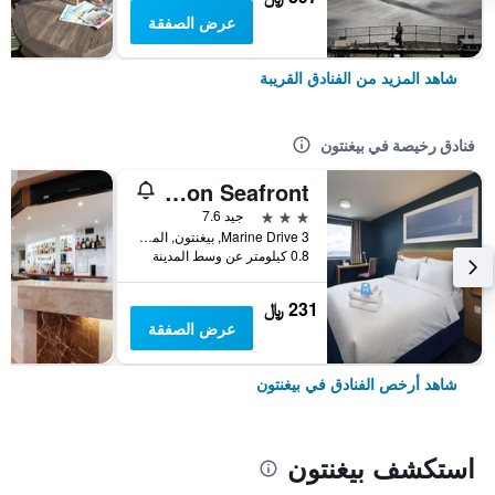
عرض الصفقة
شاهد المزيد من الفنادق القريبة
فنادق رخيصة في بيغنتون
Travelodge Paignton Seafront
3 نجوم
جيد 7.6
3 Marine Drive, بيغنتون, المملكة المتحدة
0.8 كيلومتر عن وسط المدينة
231 ﷼
عرض الصفقة
شاهد أرخص الفنادق في بيغنتون
استكشف بيغنتون