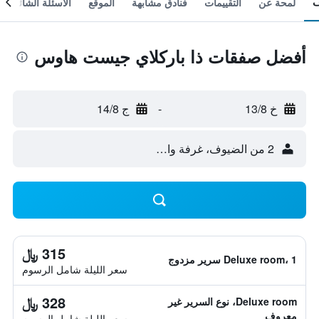
لمحة عن
التقييمات
فنادق مشابهة
الموقع
الأسئلة الشائعة
أفضل صفقات ذا باركلاي جيست هاوس
خ 13/8
-
ج 14/8
2 من الضيوف، غرفة واحدة
315 ﷼
Deluxe room، 1 سرير مزدوج
سعر الليلة شامل الرسوم
328 ﷼
Deluxe room، نوع السرير غير
معروف
سعر الليلة شامل الرسوم