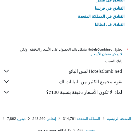
الفنادق في فرنسا
الفنادق في المملكة المتحدة
الفنادق في إيطاليا
الفنادق في تايلاند
*
يحاول HotelsCombined بشكل دائم الحصول على الأسعار الدقيقة، ولكن
لا يمكن ضمان الأسعار
.
إليك السبب:
HotelsCombined ليس البائع
نقوم بتجميع الكثير من البيانات لك
لماذا لا تكون الأسعار دقيقة بنسبة 100٪؟
الصفحة الرئيسية
المملكة المتحدة
314,761
إنجلترا
243,260
ديفون
7,862
بيغنتون
488
ذا باركلاي جيست هاوس