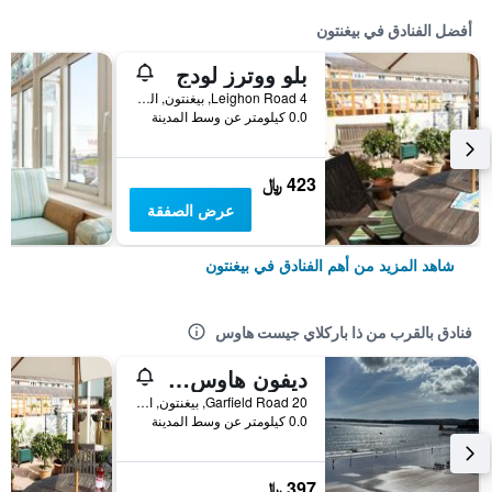
أفضل الفنادق في بيغنتون
بلو ووترز لودج
4 Leighon Road, بيغنتون, المملكة المتحدة
0.0 كيلومتر عن وسط المدينة
423 ﷼
عرض الصفقة
شاهد المزيد من أهم الفنادق في بيغنتون
فنادق بالقرب من ذا باركلاي جيست هاوس
ديفون هاوس جيست هاوس
20 Garfield Road, بيغنتون, المملكة المتحدة
0.0 كيلومتر عن وسط المدينة
397 ﷼