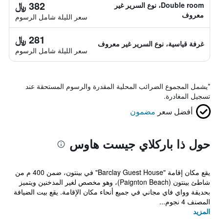
382 ﷼
Double room، نوع السرير غير
معروف
سعر الليلة شامل الرسوم
281 ﷼
غرفة قياسية، نوع السرير غير معروف
سعر الليلة شامل الرسوم
*
يشمل المجموع الضرائب المحلية المقدرة والرسوم المستحقة عند
تسجيل المغادرة.
أفضل سعر
مضمون
حول ذا باركلاي جيست هاوس
يقع مكان إقامة "Barclay Guest House" في بينتون، ضمن 400 م من
شاطئ بينتون (Paignton Beach)، وهو مخصص لغير المدخنين ويتميز
بحديقة وواي فاي مجاني في جميع أنحاء مكان الإقامة. يقع بيت الضيافة
المصنف 4 نجوم...
المزيد