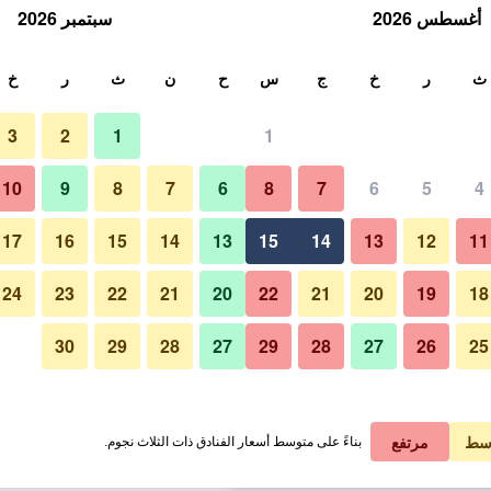
أغسطس 2026
سبتمبر 2026
ث
ث
ر
خ
ج
س
ح
ن
ث
ر
خ
3
2
1
1
لة الواحدة
10
9
8
7
6
8
7
6
5
4
غرفة معيشة
لي في الليلة
17
16
15
14
13
15
14
13
12
11
 ﷼
عرض الصفقة
24
23
22
21
20
22
21
20
19
18
30
29
28
27
29
28
27
26
25
 ﷼
عرض الصفقة
صور لـ باردولا ييلتون
 ﷼
عرض الصفقة
سط
مرتفع
بناءً على متوسط أسعار الفنادق ذات الثلاث نجوم.