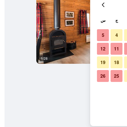
ج
س
5
4
12
11
1/28
آخر
19
18
26
25