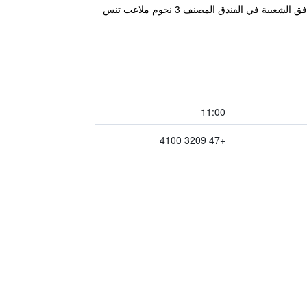
يقع Bardola Hoyfjellshotell ضمن أجواء هادئة في Geilo، ويبعد مسافة قصيرة بالسيارة من Ustaoset. تتضمن بعض المرافق الشعبية في الفندق المصنف 3 نجوم ملاعب تنس
11:00
+47 3209 4100