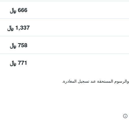
666 ﷼
1,337 ﷼
758 ﷼
771 ﷼
والرسوم المستحقة عند تسجيل المغادرة.