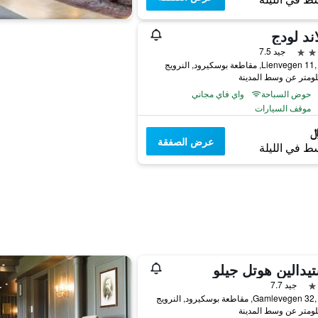
اند لودج
جيد 7.5
Lienve, مقاطعة بوسكيرود, النرويج
حوض السباحة
واي فاي مجاني
موقف السيارات
عرض الصفقة
ط في الليلة
يدالين هوتل جيلو
جيد 7.7
Gamleveg, مقاطعة بوسكيرود, النرويج