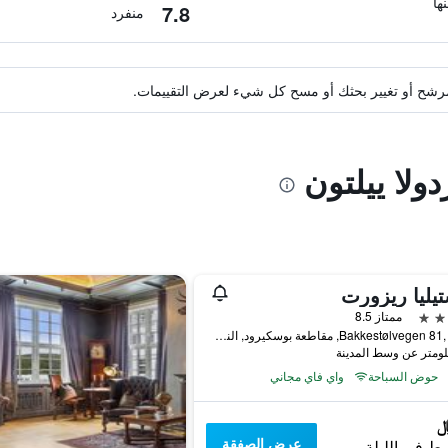
7.8
منفرد
ة مرشح أو تغيير بحثك أو مسح كل شيء لعرض التقييمات.
دولا ييلتون
يليا ريزورت
ممتاز 8.5
Bakkestølvegen 81, Geilo, مقاطعة بوسكيرود, النرويج
حوض السباحة
واي فاي مجاني
عرض الصفقة
ط في الليلة