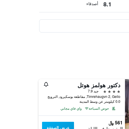
8.1
أصدقاء
دكتور هولمز هوتل
4 نجوم
جيد 7.9
Timrehaugvn 2, Geilo, مقاطعة بوسكيرود, النرويج
0.0 كيلومتر عن وسط المدينة
حوض السباحة
واي فاي مجاني
561 ﷼
عرض الصفقة
المتوسط في الليلة