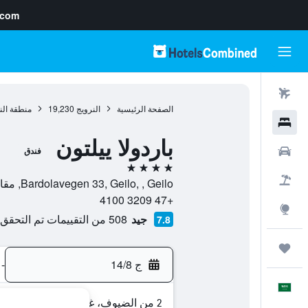
.com
رحلات طيران
الصفحة الرئيسية
النرويج
19,230
منطقة ال
فنادق
باردولا ييلتون
سيارات
فندق
4 نجوم
حزم العروض
Bardolavegen 33, Geilo, , Geilo, مقاطعة بوسكيرود, النرويج
+47 3209 4100
استكشاف
جيد
508 من التقييمات تم التحقق منها
7.8
رحلات
ج 14/8
-
العَرَبِيَّة
2 من الضيوف، غرفة واحدة