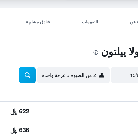
 عن
التقييمات
فنادق مشابهة
ا ييلتون
2 من الضيوف، غرفة واحدة
622 ﷼
636 ﷼