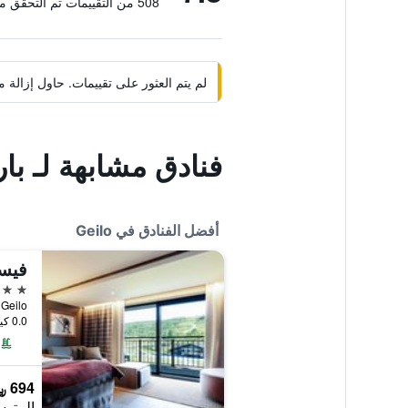
508 من التقييمات تم التحقق منها
لم يتم العثور على تقييمات. حاول إزال
فنادق مشابهة لـ بار
أفضل الفنادق في Geilo
فيست
4 نجوم
0.0 كيلومتر عن وسط المدينة
694 ﷼
المتوس