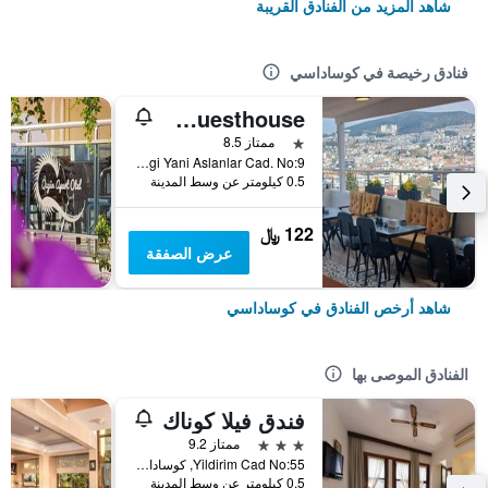
شاهد المزيد من الفنادق القريبة
فنادق رخيصة في كوساداسي
Kusadasi Ephesian Hotel & Guesthouse
نجمة واحدة
ممتاز 8.5
Camiatik Mah. Barlar Sokagi Yani Aslanlar Cad. No:9, كوساداسي, تركيا
0.5 كيلومتر عن وسط المدينة
122 ﷼
عرض الصفقة
شاهد أرخص الفنادق في كوساداسي
الفنادق الموصى بها
فندق فيلا كوناك
3 نجوم
ممتاز 9.2
Yildirim Cad No:55, كوساداسي, تركيا
0.5 كيلومتر عن وسط المدينة