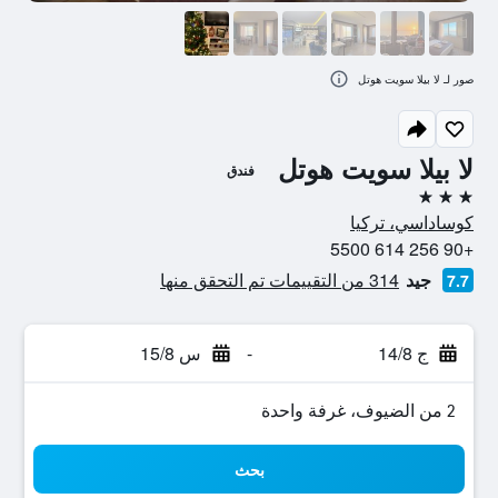
صور لـ لا بيلا سويت هوتل
لا بيلا سويت هوتل
فندق
3 نجوم
كوساداسي، تركيا
+90 256 614 5500
جيد
314 من التقييمات تم التحقق منها
7.7
ج 14/8
-
س 15/8
2 من الضيوف، غرفة واحدة
بحث