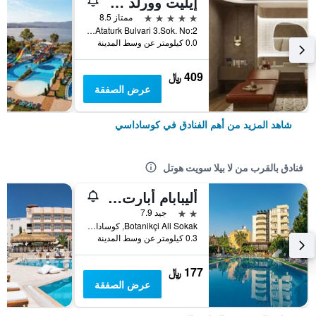
إيليت وورلد كوساداسي
5 نجوم
ممتاز 8.5
Turkmen Mah. Ataturk Bulvari 3.Sok. No:2, كوساداسي, تركيا
0.0 كيلومتر عن وسط المدينة
409 ﷼
عرض الصفقة
شاهد المزيد من أهم الفنادق في كوساداسي
فنادق بالقرب من لا بيلا سويت هوتل
أليبابام أبارت هوتل
2 نجمتين
جيد 7.9
Botanikçi Ali Sokak, كوساداسي, تركيا
0.3 كيلومتر عن وسط المدينة
177 ﷼
عرض الصفقة