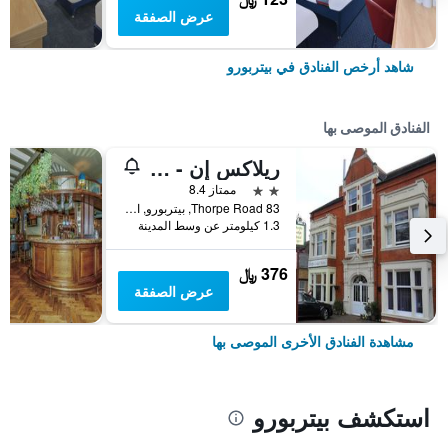
عرض الصفقة
شاهد أرخص الفنادق في بيتربورو
الفنادق الموصى بها
ريلاكس إن - ثوربي لودج هوتل
2 نجمتين
ممتاز 8.4
83 Thorpe Road, بيتربورو, المملكة المتحدة
1.3 كيلومتر عن وسط المدينة
376 ﷼
عرض الصفقة
مشاهدة الفنادق الأخرى الموصى بها
استكشف بيتربورو