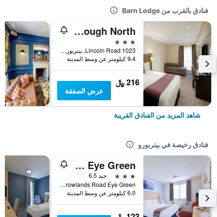
فنادق بالقرب من Barn Lodge
Premier Inn Peterborough North
3 نجوم
1023 Lincoln Road, بيتربورو, المملكة المتحدة
9.4 كيلومتر عن وسط المدينة
216 ﷼
عرض الصفقة
شاهد المزيد من الفنادق القريبة
فنادق رخيصة في بيتربورو
Travelodge Peterborough Eye Green
3 نجوم
جيد 6.5
Crowlands Road Eye Green, بيتربورو, المملكة المتحدة
6.0 كيلومتر عن وسط المدينة
123 ﷼