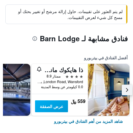
لم يتم العثور على تقييمات. حاول إزالة مرشح أو تغيير بحثك أو
مسح كل شيء لعرض التقييمات.
فنادق مشابهة لـ Barn Lodge
أفضل الفنادق في بيتربورو
ذا هايكوك مانور هوتل
4 نجوم
ممتاز 8.9
London Road, Wansford, بيتربورو, المملكة المتحدة
0.0 كيلومتر عن وسط المدينة
559 ﷼
عرض الصفقة
شاهد المزيد من أهم الفنادق في بيتربورو