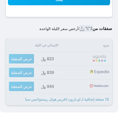
صفقات من
823 ﷼
/
أرخص سعر الليلة الواحدة
مزود
الإجمالي في الليلة
823 ﷼
عرض الصفقة
839 ﷼
عرض الصفقة
944 ﷼
عرض الصفقة
12 صفقة إضافية لـ لو بارون تافرنير هوتل ريستوانتس سبا