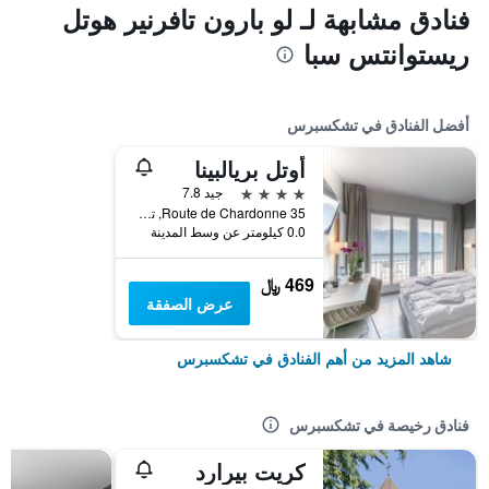
فنادق مشابهة لـ لو بارون تافرنير هوتل
ريستوانتس سبا
أفضل الفنادق في تشكسبرس
أوتل بريالبينا
4 نجوم
جيد 7.8
Route de Chardonne 35, تشكسبرس, كانتون فود, سويسرا
0.0 كيلومتر عن وسط المدينة
469 ﷼
عرض الصفقة
شاهد المزيد من أهم الفنادق في تشكسبرس
فنادق رخيصة في تشكسبرس
كريت بيرارد