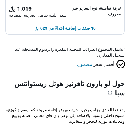
1,019 ﷼
غرفة قياسية، نوع السرير غير
معروف
سعر الليلة شامل الصريبة المضافة
10 صفقات إضافية ابتداءً من 823 ﷼
*
يشمل المجموع الضرائب المحلية المقدرة والرسوم المستحقة عند
تسجيل المغادرة.
أفضل سعر
مضمون
حول لو بارون تافرنير هوتل ريستوانتس
سبا
يقع هذا الفندق بجانب بحيرة جنيف ويوفر إقامة مريحة كما يضم جاكوزي،
مسبح داخلي وسونا. بالإضافة إلى توفر واي فاي مجاني ، صالة بولينغ
ومعاملات فورية للحجز والمغادرة.