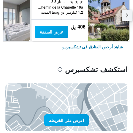
3 نجوم
ممتاز 8.8
Chemin de la Chapelle 19a, تشكسبرس, كانتون فود, سويسرا
1.2 كيلومتر عن وسط المدينة
406 ﷼
عرض الصفقة
شاهد أرخص الفنادق في تشكسبرس
استكشف تشكسبرس
اعرض على الخريطة