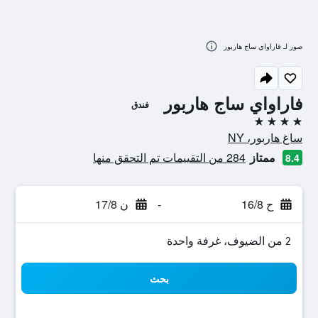
صور لـ فاراواي ساج هاربور
فاراواي ساج هاربور
فندق
4 نجوم
ساغ هاربور، NY
ممتاز
284 من التقييمات تم التحقق منها
8.4
ح 16/8
-
ن 17/8
2 من الضيوف، غرفة واحدة
بحث