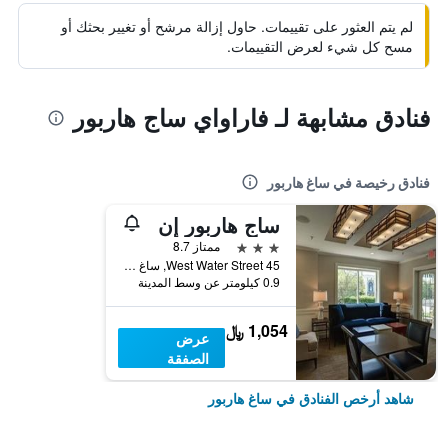
لم يتم العثور على تقييمات. حاول إزالة مرشح أو تغيير بحثك أو
مسح كل شيء لعرض التقييمات.
فنادق مشابهة لـ فاراواي ساج هاربور
فنادق رخيصة في ساغ هاربور
ساج هاربور إن
3 نجوم
ممتاز 8.7
45 West Water Street, ساغ هاربور, NY, الولايات المتحدة الأميريكية
0.9 كيلومتر عن وسط المدينة
1,054 ﷼
عرض
الصفقة
شاهد أرخص الفنادق في ساغ هاربور