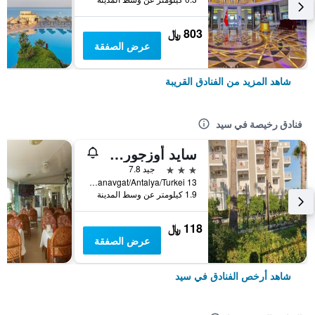
803 ﷼
عرض الصفقة
شاهد المزيد من الفنادق القريبة
فنادق رخيصة في سيد
سايد أوزجورهان هوتل
3 نجوم
جيد 7.8
13 Cennetler Caddesi Side Cennetler Caddesi No:13 Manavgat/Antalya/Turkei, سيد, تركيا
1.9 كيلومتر عن وسط المدينة
118 ﷼
عرض الصفقة
شاهد أرخص الفنادق في سيد