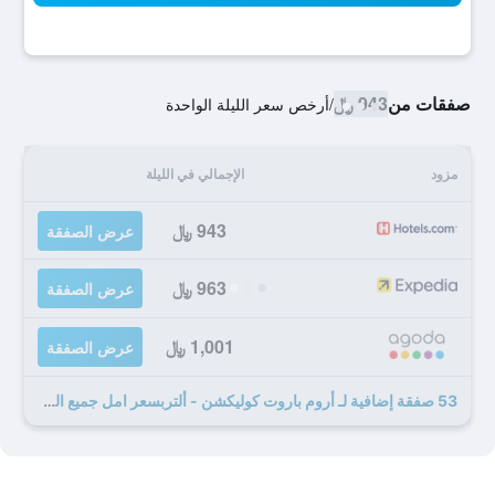
صفقات من
943 ﷼
/
أرخص سعر الليلة الواحدة
مزود
الإجمالي في الليلة
943 ﷼
عرض الصفقة
963 ﷼
عرض الصفقة
1,001 ﷼
عرض الصفقة
53 صفقة إضافية لـ أروم باروت كوليكشن - ألتربسعر امل جميع الخدمات