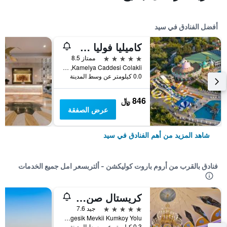
أفضل الفنادق في سيد
كاميليا فوليا هوتل -سشامامل جميع الخدمات
5 نجوم
ممتاز 8.5
Kamelya Caddesi Colakli, سيد, تركيا
0.0 كيلومتر عن وسط المدينة
846 ﷼
عرض الصفقة
شاهد المزيد من أهم الفنادق في سيد
فنادق بالقرب من أروم باروت كوليكشن - ألتربسعر امل جميع الخدمات
كريستال صن سيت بيرل كوليكشن -سعامامل جميع الخدمات
5 نجوم
جيد 7.6
Bingesik Mevkii Kumkoy Yolu, سيد, تركيا
0.3 كيلومتر عن وسط المدينة