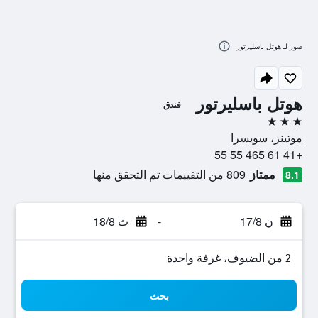
صور لـ هوتل باسليرتور
هوتل باسليرتور
فندق
3 نجوم
موتينز، سويسرا
+41 61 465 55 55
ممتاز
809 من التقييمات تم التحقق منها
8.1
ن 17/8
-
ث 18/8
2 من الضيوف، غرفة واحدة
بحث