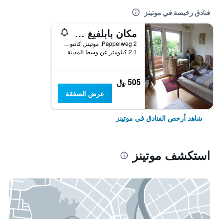
فنادق رخيصة في موتينز
مكان بابلفيغ - 2 للمبيت والإفطار
Pappelweg 2, موتينز, كانتون بازل لاندشافت, سويسرا
2.1 كيلومتر عن وسط المدينة
505 ﷼
عرض الصفقة
شاهد أرخص الفنادق في موتينز
استكشف موتينز