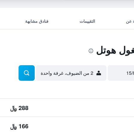
 عن
التقييمات
فنادق مشابهة
غول هوتل
2 من الضيوف، غرفة واحدة
288 ﷼
166 ﷼