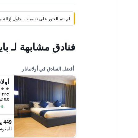
لم يتم العثور على تقييمات. حاول إزال
فنادق مشابهة لـ با
أفضل الفنادق في أولانباتار
أولا
5 نجوم
0.0 كيلومتر عن وسط المدينة
449 ﷼
المتوس