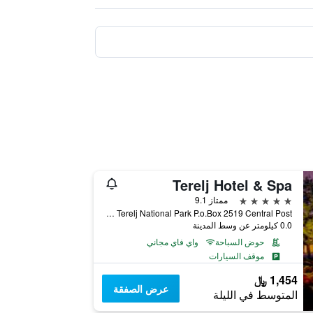
Terelj Hotel & Spa
5 نجوم
ممتاز 9.1
Gorkhi Terelj National Park P.o.Box 2519 Central Post, أولانباتار, منغوليا
0.0 كيلومتر عن وسط المدينة
حوض السباحة
واي فاي مجاني
موقف السيارات
1,454 ﷼
عرض الصفقة
المتوسط في الليلة