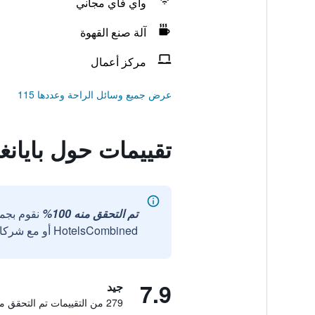
واي فاي مجاني
آلة صنع القهوة
مركز أعمال
عرض جميع وسائل الراحة وعددها 115
تقييمات حول بايان
تم التحقق منه 100%
نقوم بجم
HotelsCombined أو مع شركائنا الخارجيين الموثوقين.
7.9
جيد
279 من التقييمات تم التحقق منها