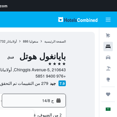
.com
رحلات طيران
الصفحة الرئيسية
منغوليا
886
أولانباتار
732
فنادق
بايانغول هوتل
سيارات
فندق
4 نجوم
حزم العروض
Chinggis Avenue-5, 210643, أولانباتار, Ulaanbaatar, منغوليا
+976 9400 5851
استكشاف
جيد
279 من التقييمات تم التحقق منها
7.9
رحلات
ج 14/8
-
العَرَبِيَّة
2 من الضيوف، غرفة واحدة