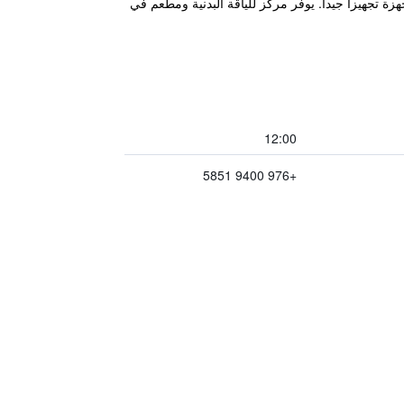
 سكة حديد Ulaanbaatar، ويضم غرف ضيوف واسعة مجهزة تجهيزا جيدا. يوفر مركز للياقة البدنية ومطعم في
12:00
+976 9400 5851