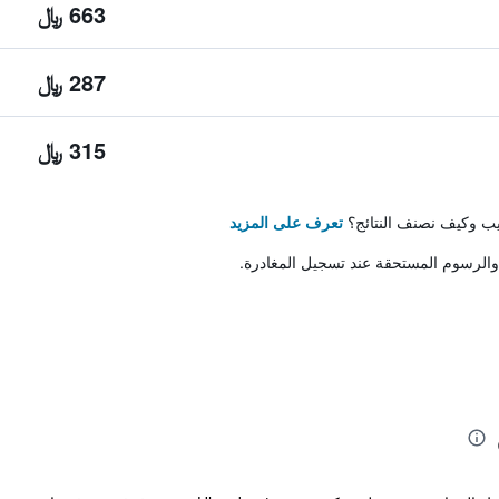
663 ﷼
287 ﷼
315 ﷼
تيب وكيف نصنف النتائج؟
تعرف على المزيد
والرسوم المستحقة عند تسجيل المغادرة.