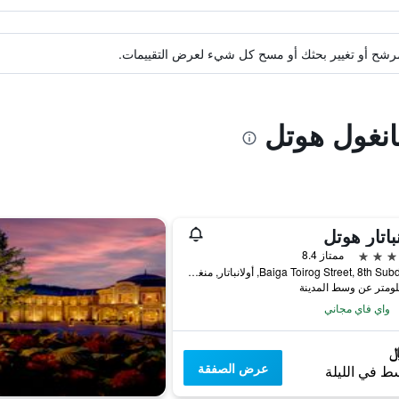
ة مرشح أو تغيير بحثك أو مسح كل شيء لعرض التقييمات.
يانغول هوتل
نباتار هوتل
ممتاز 8.4
Baiga Toirog Street, 8th Subdistrict, أولانباتار, منغوليا
واي فاي مجاني
عرض الصفقة
ط في الليلة