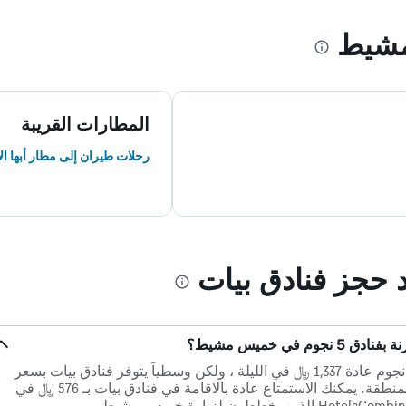
شيط
المطارات القريبة
رحلات طيران إلى مطار أبها ال
د حجز فنادق بيات
 في خميس مشيط؟
تكلف فنادق خميس مشيط المصنفة 5 نجوم عادة 1,337 ﷼ في الليلة ، ولكن وسطياً يتوفر فنادق بيات بسعر
أقل بنسبة 57% عن معدل السعر في المنطقة. يمكنك الاستمتاع عادة بالاقامة في فنادق بيات بـ 576 ﷼ في