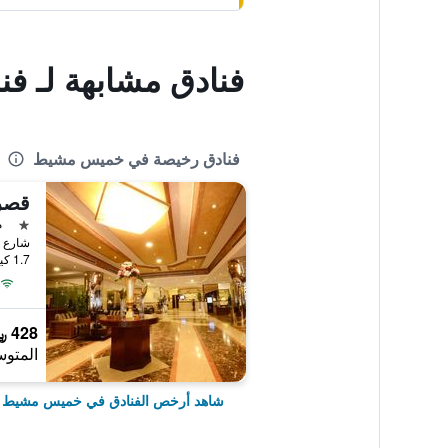
فنادق مشابهة لـ فن
فنادق رخيصة في خميس مشيط
قصر
نجمة 
م
1.7 كيلومتر عن وسط المدينة
428 ﷼
المتوس
شاهد أرخص الفنادق في خميس مشيط