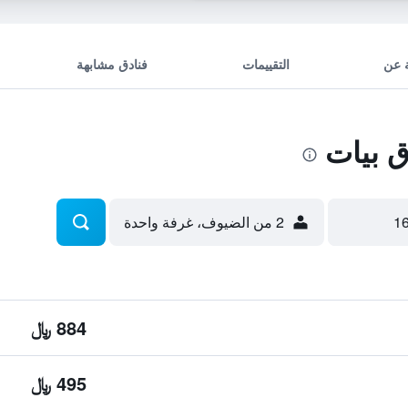
 عن
التقييمات
فنادق مشابهة
 بيات
2 من الضيوف، غرفة واحدة
884 ﷼
495 ﷼