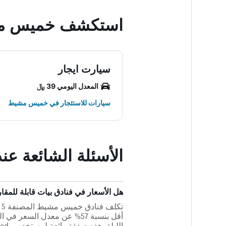
استكشف خميس م
سيارت ايجار
المعدل اليومي 39 ﷼
سيارات للاستئجار في خميس مشيط
الأسئلة الشائعة عن
هل الأسعار في فنادق بيات قابلة للمقارنة بفنادق 5 نجوم
الليلة. هذه صفقة رائعة لمستخدمي HotelsCombined الذين يخططون لزيارة خميس مشيط.