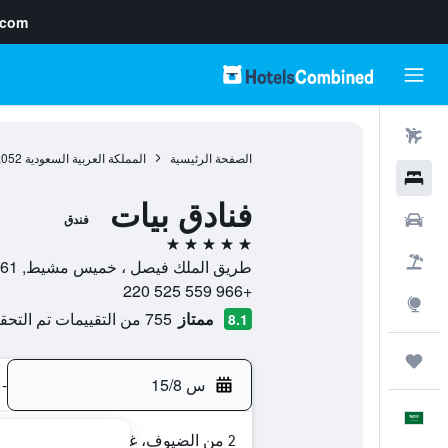
.com
رحلات طيران
الصفحة الرئيسية
المملكة العربية السعودية
,052
فنادق
فنادق بيات
سيارات
فندق
5 نجوم
حزم العروض
طريق الملك فيصل ، خميس مشيط, 61961, خميس مشيط, منطقة عسير, المملكة العربية السعودية
+966 559 525 220
استكشاف
ممتاز
755 من التقييمات تم التحقق منها
8.1
رحلات
س 15/8
-
العَرَبِيَّة
2 من الضيوف، غرفة واحدة