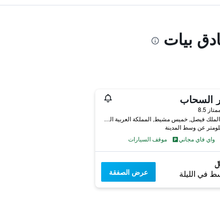
ادق بيات
 السحاب
واحدة
متاز 8.5
شارع الملك فيصل, خميس مشيط, المملكة العربية السعودية
واي فاي مجاني
موقف السيارات
عرض الصفقة
ط في الليلة