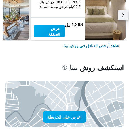
Ha Chaluttzim 8, روش بينا, Haûafon (Northern), اسرائيل
0.7 كيلومتر عن وسط المدينة
1,268 ﷼
عرض
الصفقة
شاهد أرخص الفنادق في روش بينا
استكشف روش بينا
اعرض على الخريطة