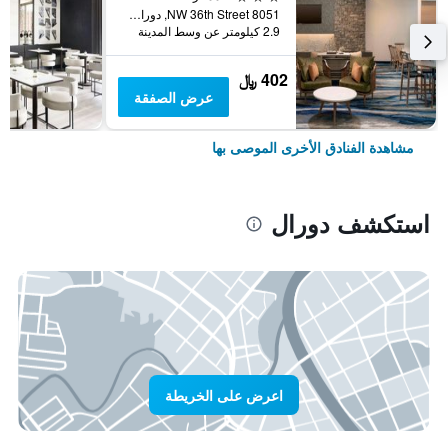
8051 NW 36th Street, دورال, FL, الولايات المتحدة الأميريكية
2.9 كيلومتر عن وسط المدينة
402 ﷼
عرض الصفقة
مشاهدة الفنادق الأخرى الموصى بها
استكشف دورال
اعرض على الخريطة