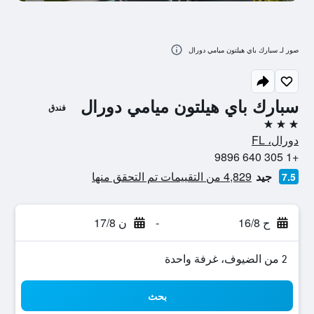
صور لـ سبارك باي هيلتون ميامي دورال
سبارك باي هيلتون ميامي دورال
فندق
3 نجوم
دورال، FL
+1 305 640 9896
جيد
4,829 من التقييمات تم التحقق منها
7.5
ح 16/8
-
ن 17/8
2 من الضيوف، غرفة واحدة
بحث