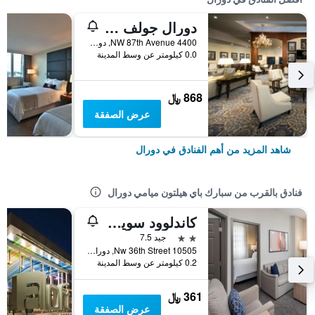
دورال جولف ريزورت آند سبا ميامي
4400 NW 87th Avenue, دورال, FL, الولايات المتحدة الأميريكية
0.0 كيلومتر عن وسط المدينة
868 ﷼
عرض الصفقة
شاهد المزيد من أهم الفنادق في دورال
فنادق بالقرب من سبارك باي هيلتون ميامي دورال
كاندلوود سويتس ميامي دورال باي آيتش جي
2 نجمتين
جيد 7.5
10505 Nw 36th Street, دورال, FL, الولايات المتحدة الأميريكية
0.2 كيلومتر عن وسط المدينة
361 ﷼
عرض الصفقة