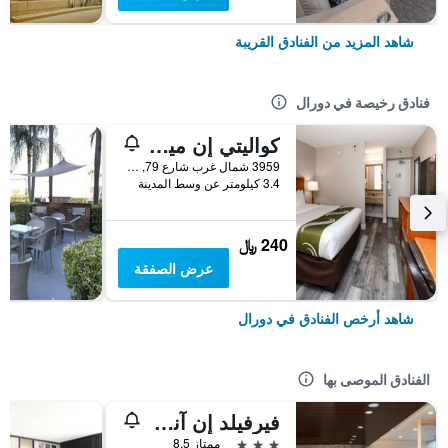
شاهد المزيد من الفنادق القريبة
فنادق رخيصة في دورال
كواليتي إن ميامي إيربورت - دورال
3959 شمال غرب شارع 79, دورال, FL, الولايات المتحدة الأميريكية
3.4 كيلومتر عن وسط المدينة
240 ﷼
عرض الصفقة
شاهد أرخص الفنادق في دورال
الفنادق الموصى بها
فيرفيلد إن آند سويتس باي ماريوت ميامي أيربورت ويست/دورال
3 نجوم
ممتاز 8.5