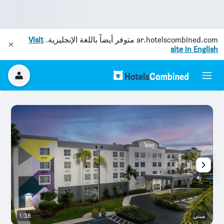
ar.hotelscombined.com
متوفر أيضاً باللغة الإنجليزية.
Visit
site in English
مبنى
1/38
غر