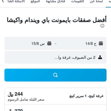
لمحة عن
التقييمات
فنادق مشابهة
الموقع
الأسئلة الشائعة
أفضل صفقات بايمونت باي ويندام واكيشا
ج 14/8
-
س 15/8
2 من الضيوف، غرفة واحدة
244 ﷼
غرفة كينج، 1 سرير كينغ
سعر الليلة شامل الرسوم
270 ﷼