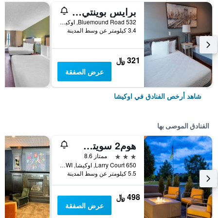
برايس بوينتي إن
532 Bluemound Road, اوكيشا, WI, الولايات المتحدة الأميريكية
3.4 كيلومتر عن وسط المدينة
321 ﷼
عرض الصفقة
شاهد أرخص الفنادق في اوكيشا
الفنادق الموصى بها
هوم2 سويتس باي هيلتون ميلواوكي بروكفيلد
3 نجوم
ممتاز 8.6
650 Larry Court, اوكيشا, WI, الولايات المتحدة الأميريكية
5.5 كيلومتر عن وسط المدينة
498 ﷼
عرض الصفقة