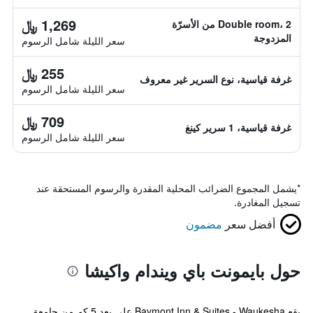
1,269 ﷼
Double room، 2 من الأسرّة
المزدوجة
سعر الليلة شامل الرسوم
255 ﷼
غرفة قياسية، نوع السرير غير معروف
سعر الليلة شامل الرسوم
709 ﷼
غرفة قياسية، 1 سرير كينغ
سعر الليلة شامل الرسوم
*
يشمل المجموع الضرائب المحلية المقدرة والرسوم المستحقة عند
تسجيل المغادرة.
أفضل سعر
مضمون
حول بايمونت باي ويندام واكيشا
يقع Baymont Inn & Suites - Waukesha على بعد 5 كم من جامعة