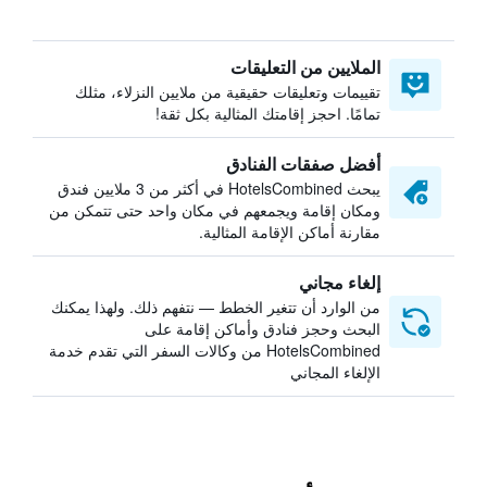
الملايين من التعليقات
تقييمات وتعليقات حقيقية من ملايين النزلاء، مثلك
تمامًا. احجز إقامتك المثالية بكل ثقة!
أفضل صفقات الفنادق
يبحث HotelsCombined في أكثر من 3 ملايين فندق
ومكان إقامة ويجمعهم في مكان واحد حتى تتمكن من
مقارنة أماكن الإقامة المثالية.
إلغاء مجاني
من الوارد أن تتغير الخطط — نتفهم ذلك. ولهذا يمكنك
البحث وحجز فنادق وأماكن إقامة على
HotelsCombined من وكالات السفر التي تقدم خدمة
الإلغاء المجاني