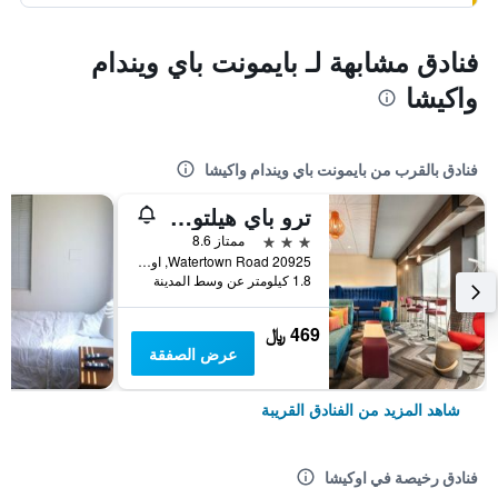
فنادق مشابهة لـ بايمونت باي ويندام
واكيشا
فنادق بالقرب من بايمونت باي ويندام واكيشا
ترو باي هيلتون ميلووكي بروكفيلد
3 نجوم
ممتاز 8.6
20925 Watertown Road, اوكيشا, WI, الولايات المتحدة الأميريكية
1.8 كيلومتر عن وسط المدينة
469 ﷼
عرض الصفقة
شاهد المزيد من الفنادق القريبة
فنادق رخيصة في اوكيشا