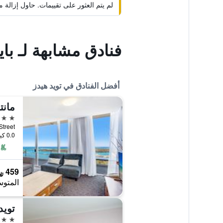
لم يتم العثور على تقييمات. حاول إزال
فنادق مشابهة لـ با
أفضل الفنادق في تويد هيدز
مانت
4 نجوم
0.0 كيلومتر عن وسط المدينة
459 ﷼
المتوس
تويد
4 نجوم