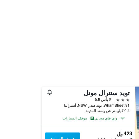
تويد سنترال موتل
3 نجوم
لا بأس 5.9
91 Wharf Street, تويد هيدز, NSW, أستراليا
0.4 كيلومتر عن وسط المدينة
واي فاي مجاني
موقف السيارات
423 ﷼
عرض الصفقة