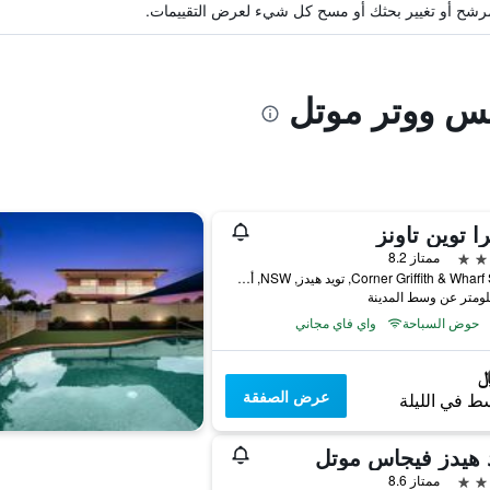
ة مرشح أو تغيير بحثك أو مسح كل شيء لعرض التقييمات.
يس ووتر موتل
را توين تاونز
ممتاز 8.2
Corner Griffith & Wharf Street, تويد هيدز, NSW, أستراليا
حوض السباحة
واي فاي مجاني
عرض الصفقة
ط في الليلة
 هيدز فيجاس موتل
ممتاز 8.6