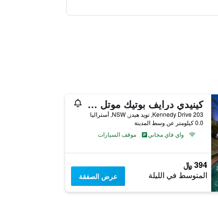
كينيدي درايف بوتيك موتل آند نورسري | كلوس تو سيتي سنتر آند جولد كوست أيربورت
203 Kennedy Drive, تويد هيدز, NSW, أستراليا
0.0 كيلومتر عن وسط المدينة
واي فاي مجاني
موقف السيارات
394 ﷼
المتوسط في الليلة
عرض الصفقة