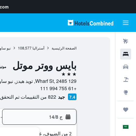
.com
رحلات طيران
الصفحة الرئيسية
أستراليا
108,577
نيو ساو
فنادق
بايس ووتر موتل
سيارات
موتي
3 نجوم
حزم العروض
129 Wharf St, 2485, تويد هيدز, نيو ساوث ويلز, أستراليا
+61 755 994 111
استكشاف
جيد
822 من التقييمات تم التحقق منها
7.4
رحلات
ج 14/8
-
العَرَبِيَّة
2 من الضيوف، غرفة واحدة