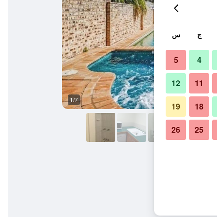
ج
س
5
4
12
11
1/7
مبنى
19
18
26
25