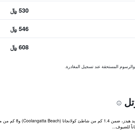
530 ﷼
546 ﷼
608 ﷼
والرسوم المستحقة عند تسجيل المغادرة.
تل
يقع مكان إقامة "er Motel
ً للضيوف...