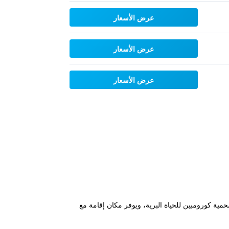
عرض الأسعار
عرض الأسعار
عرض الأسعار
Bayswat" في تويد هيدز، ضمن 1.4 كم من شاطئ كولانجاتا (Coolangatta Beach) و8 كم من محمية كورومبين للحياة البرية، ويوفر مكان إقامة مع