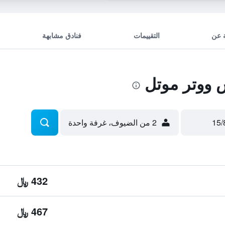
 عن
التقييمات
فنادق مشابهة
ووتر موتل
2 من الضيوف، غرفة واحدة
432 ﷼
467 ﷼