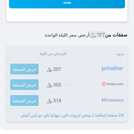
بحث
صفقات من
207 ﷼
/
أرخص سعر الليلة الواحدة
مزود
الإجمالي في الليلة
207 ﷼
عرض الصفقة
302 ﷼
عرض الصفقة
318 ﷼
عرض الصفقة
24 صفقة إضافية لـ بيتش فرونت تاور ميهاما باي دي إس آيتش