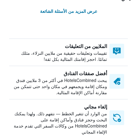
عرض المزيد من الأسئلة الشائعة
الملايين من التعليقات
تقييمات وتعليقات حقيقية من ملايين النزلاء، مثلك
تمامًا. احجز إقامتك المثالية بكل ثقة!
أفضل صفقات الفنادق
يبحث HotelsCombined في أكثر من 3 ملايين فندق
ومكان إقامة ويجمعهم في مكان واحد حتى تتمكن من
مقارنة أماكن الإقامة المثالية.
إلغاء مجاني
من الوارد أن تتغير الخطط — نتفهم ذلك. ولهذا يمكنك
البحث وحجز فنادق وأماكن إقامة على
HotelsCombined من وكالات السفر التي تقدم خدمة
الإلغاء المجاني