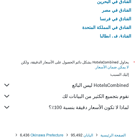
الفنادق في البحرين
الفنادق في مصر
الفنادق في فرنسا
الفنادق في المملكة المتحدة
الفنادق في إيطاليا
الفنادق في تايلاند
*
يحاول HotelsCombined بشكل دائم الحصول على الأسعار الدقيقة، ولكن
لا يمكن ضمان الأسعار
.
إليك السبب:
HotelsCombined ليس البائع
نقوم بتجميع الكثير من البيانات لك
لماذا لا تكون الأسعار دقيقة بنسبة 100٪؟
الصفحة الرئيسية
اليابان
95,492
Okinawa Prefecture
6,436