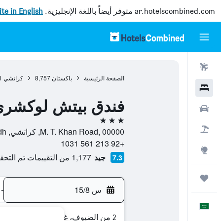
ar.hotelscombined.com
متوفر أيضاً باللغة الإنجليزية.
site in English
رحلات طيران
الصفحة الرئيسية
باكستان
8,757
كراتشي
1
فنادق
فندق بيتش لوكشر
سيارات
3 نجوم
حزم العروض
M. T. Khan Road, 00000, كراتشي, Sindh, باكستان
+92 213 561 1031
استكشاف
جيد
1,177 من التقييمات تم التحقق منها
7.3
رحلات
س 15/8
-
العَرَبِيَّة
2 من الضيوف، غرفة واحدة