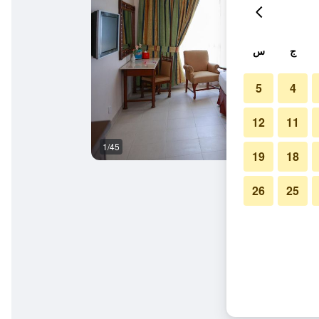
ج
س
5
4
12
11
1/45
قاعة الولائم
19
18
26
25