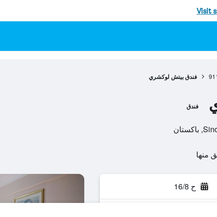
Visit 
91
فندق بيتش لوكشري
ي
فندق
ح 16/8