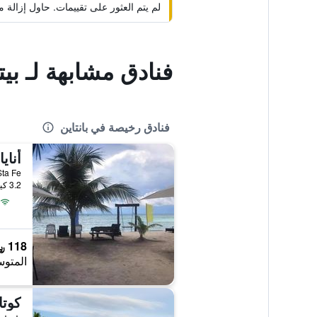
لم يتم العثور على تقييمات. حاول إزال
فنادق مشابهة لـ بي
فنادق رخيصة في بانتاين
أناي
Of Sta Fe
3.2 كيلومتر عن وسط المدينة
118 ﷼
المتوس
كوتا
3 نجوم