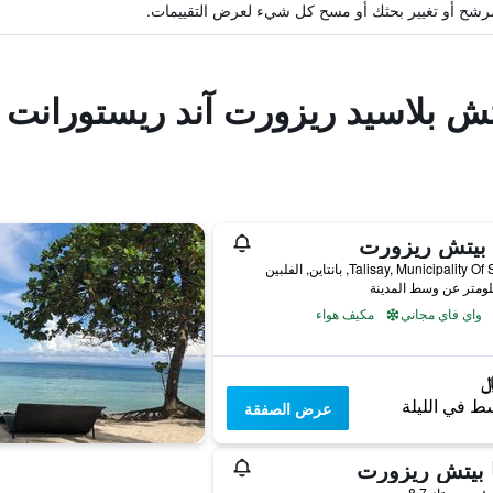
ة مرشح أو تغيير بحثك أو مسح كل شيء لعرض التقييمات.
تش بلاسيد ريزورت آند ريستورانت
ا بيتش ريزورت
Talisay, Municipality , بانتاين, الفلبين
واي فاي مجاني
مكيف هواء
ط في الليلة
عرض الصفقة
 بيتش ريزورت
ممتاز 8.7