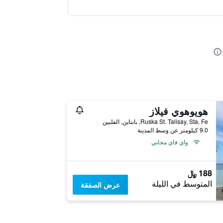
هويوهوي فيلاز
Ruska St. Talisay, Sta. Fe, بانتاين, الفلبين
9.0 كيلومتر عن وسط المدينة
واي فاي مجاني
188 ﷼
المتوسط في الليلة
عرض الصفقة