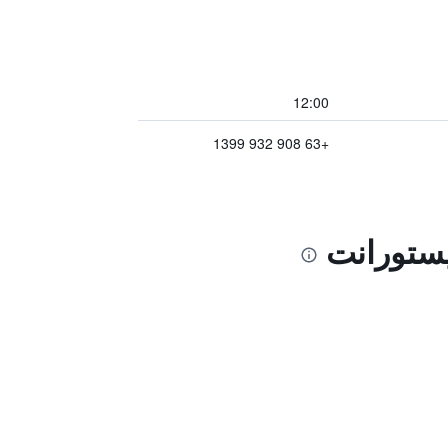
12:00
+63 908 932 1399
يستورانت