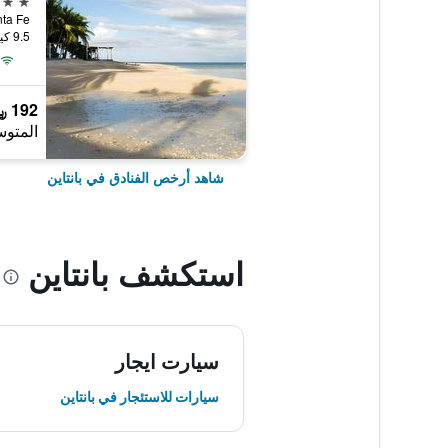
Santa Fe, بانتاي
9.5 كيلومتر عن وسط المدينة
192 ﷼
المتوس
شاهد أرخص الفنادق في بانتاين
استكشف بانتاين
سيارت ايجار
سيارات للاستئجار في بانتاين