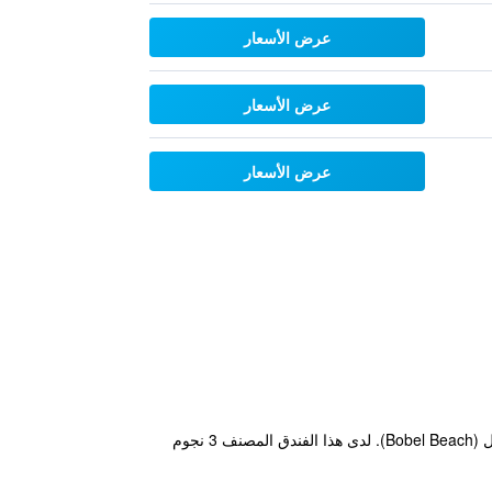
عرض الأسعار
عرض الأسعار
عرض الأسعار
يقع مكان إقامة "Beach Placid Resort powered by Cocotel" في Ocoy، فيساياس، على بعد أمتار قليلة من شاطئ بوبيل (Bobel Beach). لدى هذا الفندق المصنف 3 نجوم