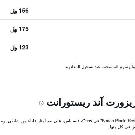
156 ﷼
175 ﷼
123 ﷼
والرسوم المستحقة عند تسجيل المغادرة.
يزورت آند ريستورانت
 في كل منها...