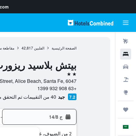
.com
رحلات طيران
الصفحة الرئيسية
الفلبين
42,817
مقاطعة س
فنادق
بيتش بلاسيد ريزورت
سيارات
2 نجمتين
حزم العروض
F. Roska Street, Alice Beach, Santa Fe, 6047, بانتاين, مقاطع
+63 908 932 1399
استكشاف
جيد
40 من التقييمات تم التحقق منها
7.2
رحلات
ج 14/8
-
العَرَبِيَّة
2 من الضيوف، غرفة واحدة