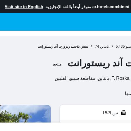
ar.hotelscombined
متوفر أيضاً باللغة الإنجليزية.
Visit site in English
يبو
5,435
بانتاين
74
بيتش بلاسيد ريزورت آند ريستورانت
 آند ريستورانت
منتجع
ة سيبو, الفلبين
س 15/8