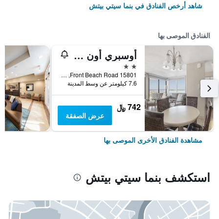
شاهد أرخص الفنادق في بنما سيتي بيتش
الفنادق الموصى بها
أوسبري أون ذا جالف
2 نجمتين
15801 Front Beach Road, بنما سيتي بيتش, FL, الولايات المتحدة الأميريكية
7.6 كيلومتر عن وسط المدينة
742 ﷼
عرض الصفقة
مشاهدة الفنادق الأخرى الموصى بها
استكشف بنما سيتي بيتش