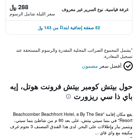
288 ﷼
غرفة قياسية، نوع السرير غير معروف
سعر الليلة شامل الرسوم
52 صفقة إضافية ابتداءً من 143 ﷼
*
يشمل المجموع الضرائب المحلية المقدرة والرسوم المستحقة عند
تسجيل المغادرة.
أفضل سعر
مضمون
حول بيتش كومبر بيتش فرونت هوتل، إيه
باي ذا سي ريزورت
يقع مكان إقامة "Beachcomber Beachfront Hotel, a By The Sea
Resort" في بنما سيتي بيتش، على بعد 80 م من شاطئ بنما سيتي،
ويتميز ببار وإطلالات على البحر. لدى هذا الفندق المصنف 3 نجوم غرف
مكيفة مع واي فاي ...