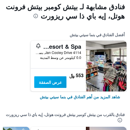
فنادق مشابهة لـ بيتش كومبر بيتش فرونت
هوتل، إيه باي ذا سي ريزورت
أفضل الفنادق في بنما سيتي بيتش
Bluegreen’s Bayside Resort & Spa
4114 Jan Cooley Drive, بنما سيتي بيتش, FL, الولايات المتحدة الأميريكية
0.0 كيلومتر عن وسط المدينة
553 ﷼
عرض الصفقة
شاهد المزيد من أهم الفنادق في بنما سيتي بيتش
فنادق بالقرب من بيتش كومبر بيتش فرونت هوتل، إيه باي ذا سي ريزورت