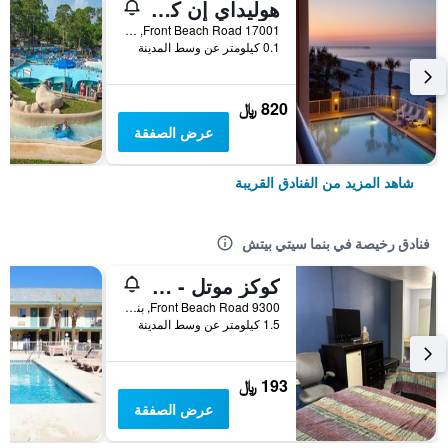
هوليداي إن كلوب فاكيشنز باناما سيتي بيتش ريزورت باي آيتش جي
17001 Front Beach Road, بنما سيتي بيتش, FL, الولايات المتحدة الأميريكية
0.1 كيلومتر عن وسط المدينة
820 ﷼
عرض الصفقة
شاهد المزيد من الفنادق القريبة
فنادق رخيصة في بنما سيتي بيتش
كوكز موتل - باناما سيتي بيتش
9300 Front Beach Road, بنما سيتي بيتش, FL, الولايات المتحدة الأميريكية
1.5 كيلومتر عن وسط المدينة
193 ﷼
عرض الصفقة