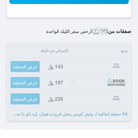
صفقات من
143 ﷼
/
أرخص سعر الليلة الواحدة
مزود
الإجمالي في الليلة
143 ﷼
عرض الصفقة
197 ﷼
عرض الصفقة
226 ﷼
عرض الصفقة
54 صفقة إضافية لـ بيتش كومبر بيتش فرونت هوتل، إيه باي ذا سي ريزورت