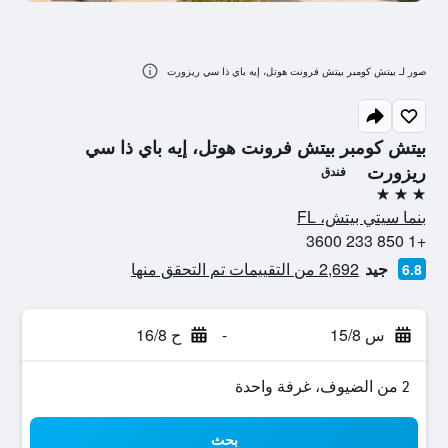
صور لـ بيتش كومبر بيتش فرونت هوتل، إيه باي ذا سي ريزورت
بيتش كومبر بيتش فرونت هوتل، إيه باي ذا سي
ريزورت
فندق
3 نجوم
بنما سيتي بيتش، FL
+1 850 233 3600
جيد
2,692 من التقييمات تم التحقق منها
6.8
س 15/8
-
ح 16/8
2 من الضيوف، غرفة واحدة
بحث