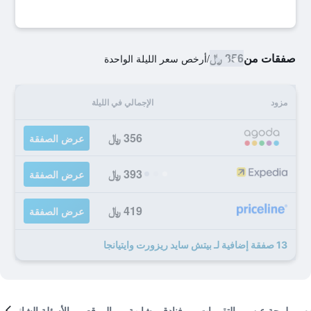
صفقات من
356 ﷼
/
أرخص سعر الليلة الواحدة
مزود
الإجمالي في الليلة
356 ﷼
عرض الصفقة
393 ﷼
عرض الصفقة
419 ﷼
عرض الصفقة
13 صفقة إضافية لـ بيتش سايد ريزورت وايتيانجا
لمحة عن
التقييمات
فنادق مشابهة
الموقع
الأسئلة الشائعة