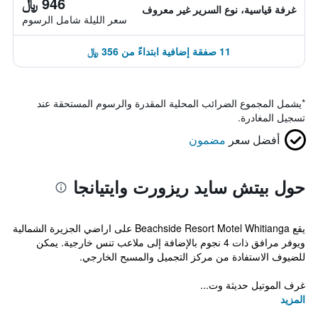
946 ﷼
غرفة قياسية، نوع السرير غير معروف
سعر الليلة شامل الرسوم
11 صفقة إضافية ابتداءً من 356 ﷼
*
يشمل المجموع الضرائب المحلية المقدرة والرسوم المستحقة عند
تسجيل المغادرة.
أفضل سعر
مضمون
حول بيتش سايد ريزورت وايتيانجا
يقع Beachside Resort Motel Whitianga على اراضي الجزيرة الشمالية
ويوفر مرافق ذات 4 نجوم بالإضافة إلى ملاعب تنس خارجية. يمكن
للضيوف الاستفادة من مركز التجميل والمسبح الخارجي.
غرف الموتيل حديثة وت...
المزيد