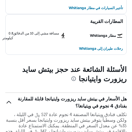
تأجير السيارات في مطار Whitianga
المطارات القريبة
مسافة مشي إلى 10 من الدقائق
0.8
مطار Whitianga
كيلومتر
رحلات طيران إلى Whitianga
الأسئلة الشائعة عند حجز بيتش سايد
ريزورت وايتيانجا
هل الأسعار في بيتش سايد ريزورت وايتيانجا قابلة للمقارنة
بفنادق 4 نجوم في ويتيانغا؟
تكلف فنادق ويتيانغا المصنفة 4 نجوم عادة 527 ﷼ في الليلة ،
ولكن وسطياً يتوفر بيتش سايد ريزورت وايتيانجا بسعر أقل بنسبة
35% عن معدل السعر في المنطقة. يمكنك الاستمتاع عادة
بالاقامة في بيتش سايد ريزورت وايتيانجا بـ 347 ﷼ في الليلة. هذه