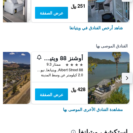
251 ﷼
عرض الصفقة
شاهد أرخص الفنادق في ويتيانغا
الفنادق الموصى بها
أوشنز 88 ويتيانجا كوستال أكوموديشن سويتس
4 نجوم
ممتاز 9.3
88 Albert Street, ويتيانغا, نيوزيلندا
2.0 كيلومتر عن وسط المدينة
428 ﷼
عرض الصفقة
مشاهدة الفنادق الأخرى الموصى بها
استكشف ويتيانغا