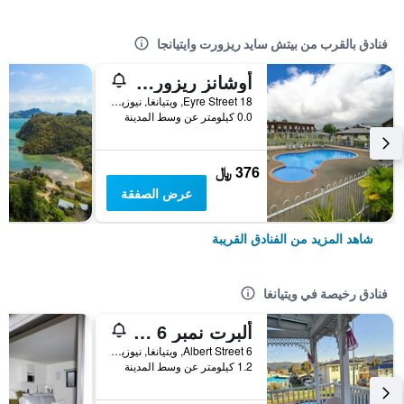
فنادق بالقرب من بيتش سايد ريزورت وايتيانجا
أوشانز ريزورت ويتييانجا
18 Eyre Street, ويتيانغا, نيوزيلندا
0.0 كيلومتر عن وسط المدينة
376 ﷼
عرض الصفقة
شاهد المزيد من الفنادق القريبة
فنادق رخيصة في ويتيانغا
ألبرت نمبر 6 موتل
6 Albert Street, ويتيانغا, نيوزيلندا
1.2 كيلومتر عن وسط المدينة