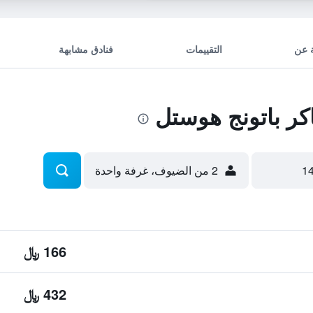
 عن
التقييمات
فنادق مشابهة
ر باتونج هوستل
2 من الضيوف، غرفة واحدة
166 ﷼
432 ﷼