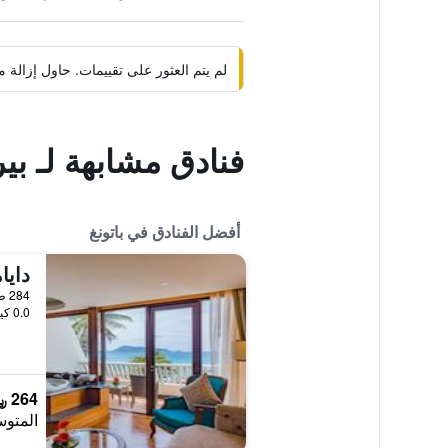
لم يتم العثور على تقييمات. حاول إزال
فنادق مشابهة لـ بي
أفضل الفنادق في باتونغ
284 طريق برابيرمي باتونغ بيتش, باتونغ, تايلاند
0.0 كيلومتر عن وسط المدينة
264 ﷼
المتوس