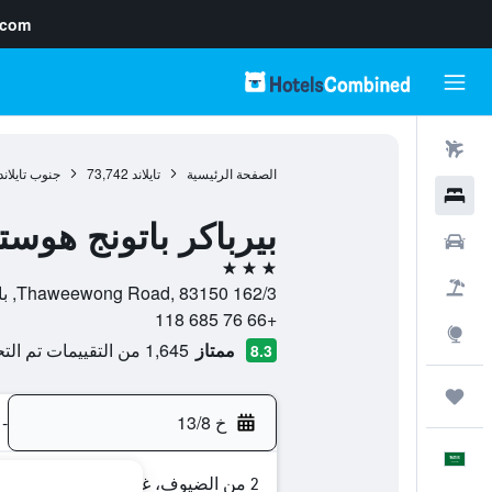
.com
رحلات طيران
الصفحة الرئيسية
تايلاند
73,742
جنوب تايلاند
فنادق
بيرباكر باتونج هوست
سيارات
3 نجوم
حزم العروض
162/3 Thaweewong Road, 83150, باتونغ, مقاطعة بوكيت, تايلاند
+66 76 685 118
استكشاف
ممتاز
1,645 من التقييمات تم التحقق منها
8.3
رحلات
خ 13/8
-
العَرَبِيَّة
2 من الضيوف، غرفة واحدة