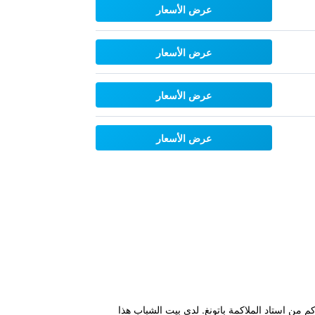
عرض الأسعار
عرض الأسعار
عرض الأسعار
عرض الأسعار
 مكان إقامة "BearPacker Patong Hostel" مقابل الشاطئ في شاطيء باتونغ على بُعد 200 م من شاطئ باتونغ و1.3 كم من استاد الملاكمة باتونغ. لدى بيت الشباب هذا