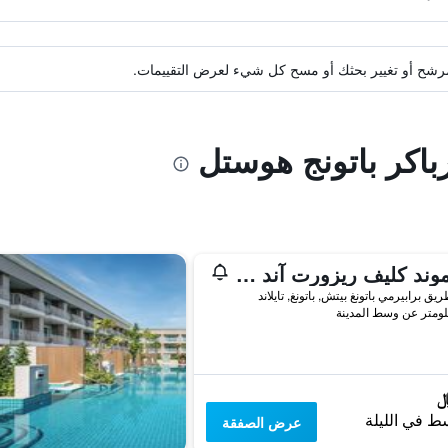
ة مرشح أو تغيير بحثك أو مسح كل شيء لعرض التقييمات.
رباكر باتونج هوستل
داياموند كليف ريزورت آند سبا، باتونج بيتش
ط في الليلة
عرض الصفقة