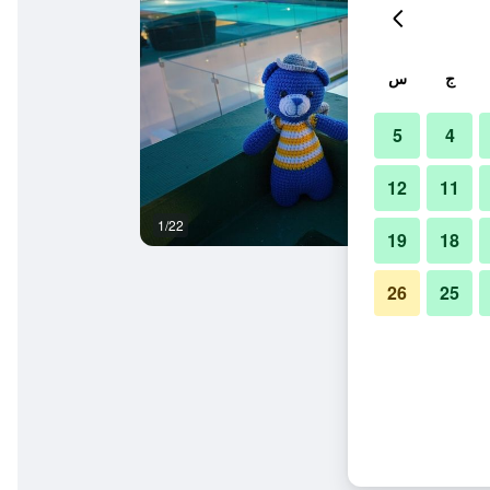
ج
س
5
4
12
11
1/22
حمام
19
18
26
25