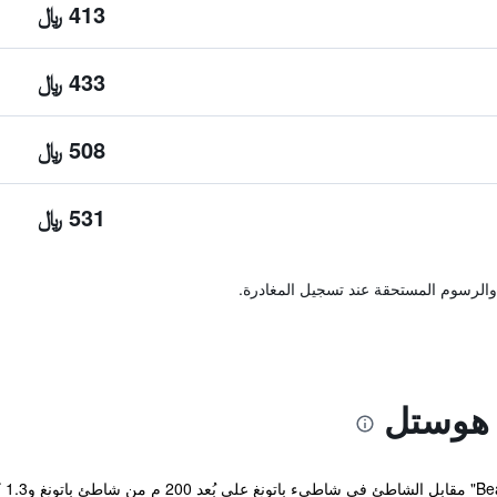
413 ﷼
433 ﷼
508 ﷼
531 ﷼
والرسوم المستحقة عند تسجيل المغادرة.
ج هوستل
يقع