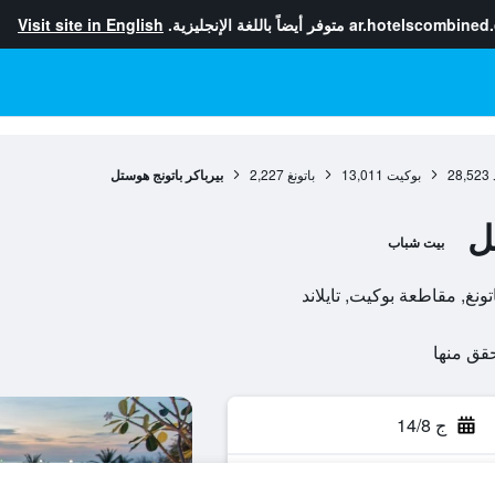
ar.hotelscombined
متوفر أيضاً باللغة الإنجليزية.
Visit site in English
28,523
بوكيت
13,011
باتونغ
2,227
بيرباكر باتونج هوستل
ل
بيت شباب
ج 14/8