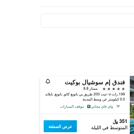
فندق إم سوشيال بوكيت
5 نجوم
ممتاز 8.8
199 رات-u -ثيت 200 طريق بي باتونغ كاثو, باتونغ, تايلاند
0.0 كيلومتر عن وسط المدينة
واي فاي مجاني
موقف السيارات
351 ﷼
عرض الصفقة
المتوسط في الليلة