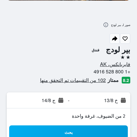
صور لـ بير لودج
بير لودج
فندق
2 نجمتين
فايربانكس، AK
+1 800 528 4916
ممتاز
102 من التقييمات تم التحقق منها
8.2
خ 13/8
-
ج 14/8
2 من الضيوف، غرفة واحدة
بحث