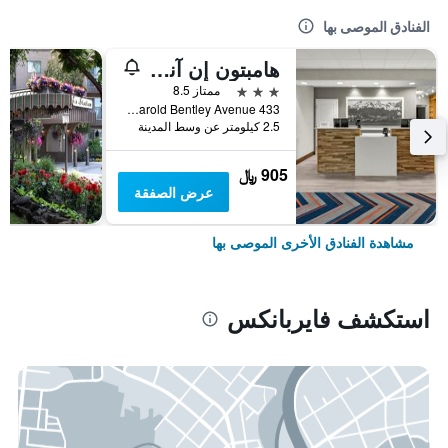
الفنادق الموصى بها
هامبتون إن آند سويتس فيربانكس
3 نجوم
ممتاز 8.5
433 Harold Bentley Avenue, فايربانكس, AK, الولايات المتحدة الأميريكية
2.5 كيلومتر عن وسط المدينة
905 ﷼
عرض الصفقة
مشاهدة الفنادق الأخرى الموصى بها
استكشف فايربانكس