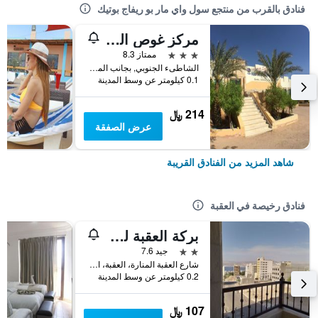
فنادق بالقرب من منتجع سول واي مار بو ريفاج بوتيك
مركز غوص البحر الأحمر
3 نجوم
ممتاز 8.3
الشاطىء الجنوبي, بجانب المارينا بارك, العقبة, الأردن
0.1 كيلومتر عن وسط المدينة
214 ﷼
عرض الصفقة
شاهد المزيد من الفنادق القريبة
فنادق رخيصة في العقبة
بركة العقبة للأجنحة الفندقية
2 نجمتين
جيد 7.6
شارع العقبة المنارة، العقبة، الأردن, العقبة, الأردن
0.2 كيلومتر عن وسط المدينة
107 ﷼