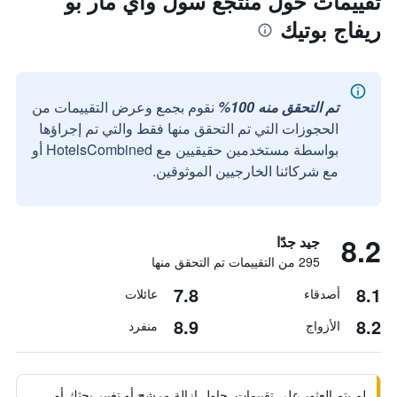
تقييمات حول منتجع سول واي مار بو
ريفاج بوتيك
تم التحقق منه 100%
نقوم بجمع وعرض التقييمات من
الحجوزات التي تم التحقق منها فقط والتي تم إجراؤها
بواسطة مستخدمين حقيقيين مع HotelsCombined أو
مع شركائنا الخارجيين الموثوقين.
8.2
جيد جدًا
295 من التقييمات تم التحقق منها
7.8
8.1
أصدقاء
عائلات
8.9
8.2
الأزواج
منفرد
لم يتم العثور على تقييمات. حاول إزالة مرشح أو تغيير بحثك أو