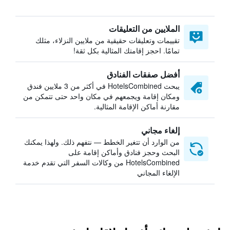
الملايين من التعليقات
تقييمات وتعليقات حقيقية من ملايين النزلاء، مثلك
تمامًا. احجز إقامتك المثالية بكل ثقة!
أفضل صفقات الفنادق
يبحث HotelsCombined في أكثر من 3 ملايين فندق
ومكان إقامة ويجمعهم في مكان واحد حتى تتمكن من
مقارنة أماكن الإقامة المثالية.
إلغاء مجاني
من الوارد أن تتغير الخطط — نتفهم ذلك. ولهذا يمكنك
البحث وحجز فنادق وأماكن إقامة على
HotelsCombined من وكالات السفر التي تقدم خدمة
الإلغاء المجاني