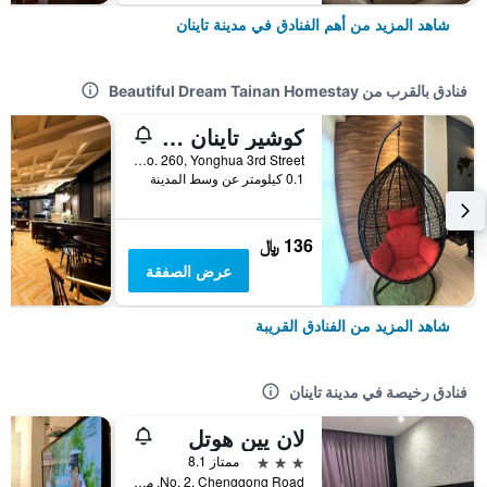
شاهد المزيد من أهم الفنادق في مدينة تاينان
فنادق بالقرب من Beautiful Dream Tainan Homestay
كوشير تاينان بد آند بريكفاست
No. 260, Yonghua 3rd Street, مدينة تاينان, تايوان
0.1 كيلومتر عن وسط المدينة
136 ﷼
عرض الصفقة
شاهد المزيد من الفنادق القريبة
فنادق رخيصة في مدينة تاينان
لان يين هوتل
3 نجوم
ممتاز 8.1
No. 2, Chenggong Road, مدينة تاينان, تايوان