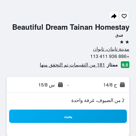
Beautiful Dream Tainan Homestay
فندق
2 نجمتين
مدينة تاينان، تايوان
+886 936 411 113
ممتاز
181 من التقييمات تم التحقق منها
9.5
ج 14/8
-
س 15/8
2 من الضيوف، غرفة واحدة
بحث