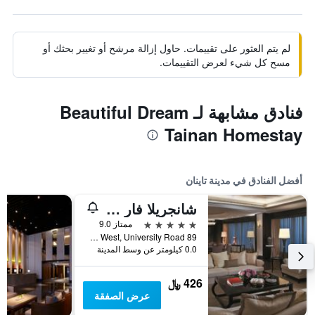
لم يتم العثور على تقييمات. حاول إزالة مرشح أو تغيير بحثك أو
مسح كل شيء لعرض التقييمات.
فنادق مشابهة لـ Beautiful Dream
Tainan Homestay
أفضل الفنادق في مدينة تاينان
شانجريلا فار إيسترن تاينان
5 نجوم
ممتاز 9.0
89 Section West, University Road, مدينة تاينان, تايوان
0.0 كيلومتر عن وسط المدينة
426 ﷼
عرض الصفقة