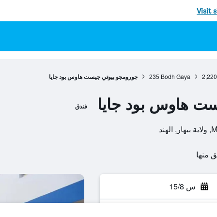
Visit 
2,220
Bodh Gaya
235
جورومجو بيوتي جيست هاوس بود جايا
ت هاوس بود جايا
فندق
ند
س 15/8