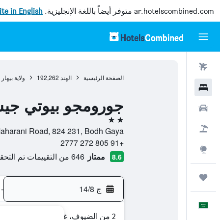
ar.hotelscombined.com
متوفر أيضاً باللغة الإنجليزية.
site in English
رحلات طيران
الصفحة الرئيسية
الهند
192,262
ولاية بيهار
فنادق
جورومجو بيوتي جيس
سيارات
2 نجمتين
حزم العروض
Maharani Road, 824 231, Bodh Gaya, ولاية بيهار, اله
+91 805 272 2777
استكشاف
ممتاز
646 من التقييمات تم التحقق منها
8.6
رحلات
ج 14/8
-
العَرَبِيَّة
2 من الضيوف، غرفة واحدة