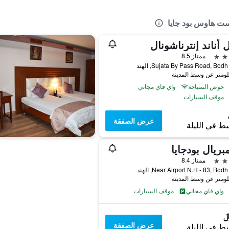
ست هاوس بود جايا
 أناند إنترناشونال
ممتاز 8.5
Sujata By Pass Road, Bod, الهند
حوض السباحة
واي فاي مجاني
موقف السيارات
عرض الصفقة
ط في الليلة
مبريال بودجايا
ممتاز 8.4
Near Airport N.H - 83, Bo, الهند
واي فاي مجاني
موقف السيارات
عرض الصفقة
ط في الليلة