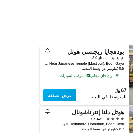
بودهجايا ريجنسي هوتل
3 نجوم
ممتاز 8.0
Near Japanese Temple (Mastipur), Bodh Gaya, الهند
0.5 كيلومتر عن وسط المدينة
واي فاي مجاني
موقف السيارات
67 ﷼
عرض الصفقة
المتوسط في الليلة
هوتل دلتا إنترناشونال
4 نجوم
جيد 7.7
Deltamore, Domuhan, Bodh Gaya, الهند
2.7 كيلومتر عن وسط المدينة