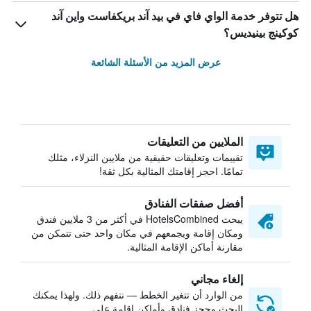
هل تتوفر خدمة الواي فاي في بيد آند بريكفاست واين آند
كوكينج بينيديس؟
عرض المزيد من الأسئلة الشائعة
الملايين من التعليقات
تقييمات وتعليقات حقيقية من ملايين النزلاء، مثلك
تمامًا. احجز إقامتك المثالية بكل ثقة!
أفضل صفقات الفنادق
يبحث HotelsCombined في أكثر من 3 ملايين فندق
ومكان إقامة ويجمعهم في مكان واحد حتى تتمكن من
مقارنة أماكن الإقامة المثالية.
إلغاء مجاني
من الوارد أن تتغير الخطط — نتفهم ذلك. ولهذا يمكنك
البحث وحجز فنادق وأماكن إقامة على