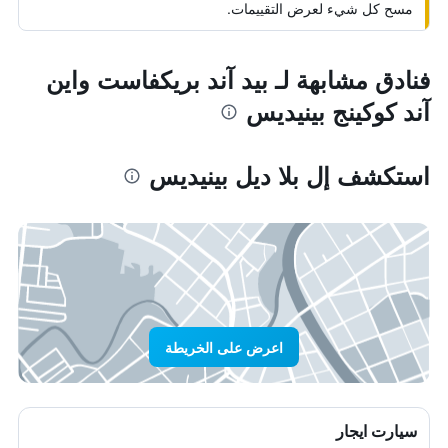
مسح كل شيء لعرض التقييمات.
فنادق مشابهة لـ بيد آند بريكفاست واين
آند كوكينج بينيديس
استكشف إل بلا ديل بينيديس
اعرض على الخريطة
سيارت ايجار